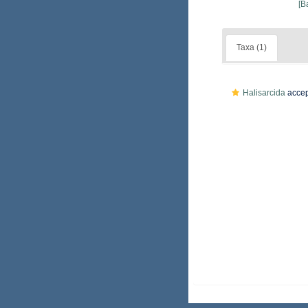
[B
Taxa (1)
Halisarcida
accep