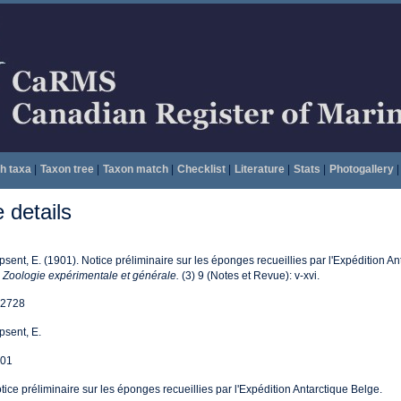
h taxa
|
Taxon tree
|
Taxon match
|
Checklist
|
Literature
|
Stats
|
Photogallery
|
details
psent, E. (1901). Notice préliminaire sur les éponges recueillies par l'Expédition A
 Zoologie expérimentale et générale.
(3) 9 (Notes et Revue): v-xvi.
2728
psent, E.
01
tice préliminaire sur les éponges recueillies par l'Expédition Antarctique Belge.