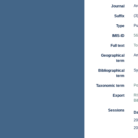
Ar
Journal
(3
Suffix
Pu
Type
56
IMIS-ID
To
Full text
An
Geographical
term
Sy
Bibliographical
term
Po
Taxonomic term
RI
Export
Bi
Sessions
Da
20
20