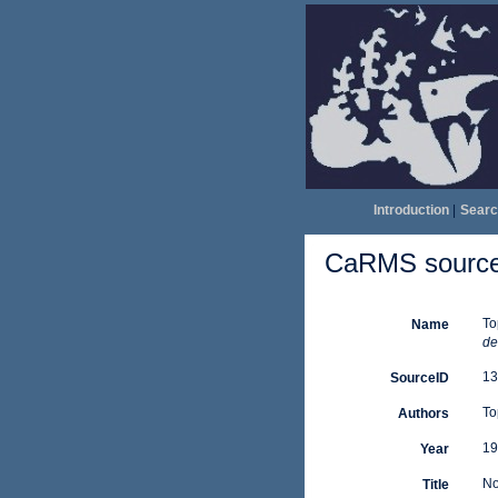
Introduction
|
Searc
CaRMS source 
To
Name
de
13
SourceID
To
Authors
19
Year
No
Title