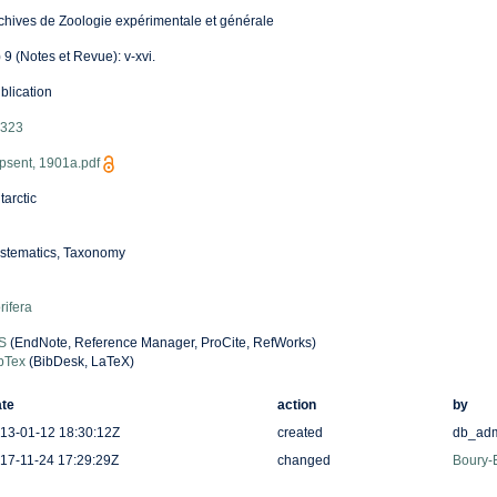
chives de Zoologie expérimentale et générale
) 9 (Notes et Revue): v-xvi.
blication
323
psent, 1901a.pdf
tarctic
stematics, Taxonomy
rifera
S
(EndNote, Reference Manager, ProCite, RefWorks)
bTex
(BibDesk, LaTeX)
te
action
by
13-01-12 18:30:12Z
created
db_ad
17-11-24 17:29:29Z
changed
Boury-E