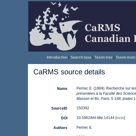
Introduction
|
Search taxa
|
Taxon tree
|
Taxon matc
CaRMS source details
Perrier, E. (1869). Recherche sur le
Name
présentées à la Faculté des Science
Masson et fils, Paris.
5-188, plates 1
150392
SourceID
10.5962/bhl.title.14144 [
view
]
DOI
Perrier, E.
Authors