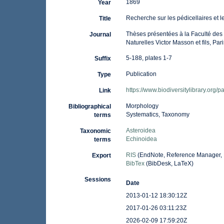
1869
Year
Recherche sur les pédicellaires et l
Title
Thèses présentées à la Faculté des
Journal
Naturelles Victor Masson et fils, Pari
5-188, plates 1-7
Suffix
Publication
Type
https://www.biodiversitylibrary.org
Link
Morphology
Bibliographical
Systematics, Taxonomy
terms
Asteroidea
Taxonomic
Echinoidea
terms
RIS
(EndNote, Reference Manager, 
Export
BibTex
(BibDesk, LaTeX)
Sessions
Date
2013-01-12 18:30:12Z
2017-01-26 03:11:23Z
2026-02-09 17:59:20Z