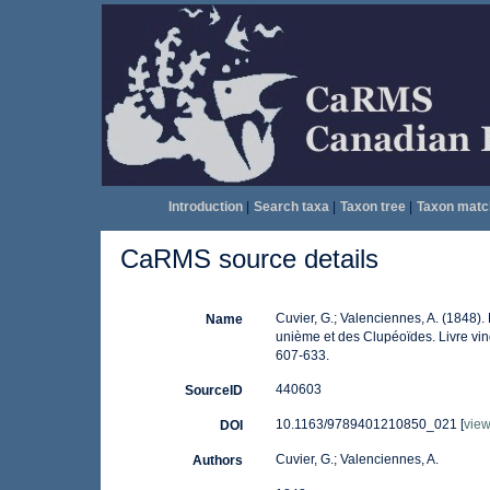
Introduction
|
Search taxa
|
Taxon tree
|
Taxon matc
CaRMS source details
Cuvier, G.; Valenciennes, A. (1848). 
Name
unième et des Clupéoïdes. Livre ving
607-633.
440603
SourceID
10.1163/9789401210850_021 [
vie
DOI
Cuvier, G.; Valenciennes, A.
Authors