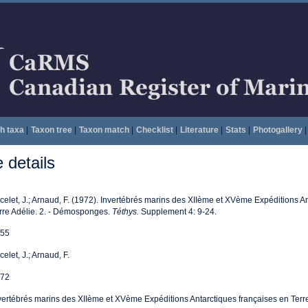
h taxa
|
Taxon tree
|
Taxon match
|
Checklist
|
Literature
|
Stats
|
Photogallery
|
details
celet, J.; Arnaud, F. (1972). Invertébrés marins des XIIème et XVème Expéditions A
rre Adélie. 2. - Démosponges.
Téthys.
Supplement 4: 9-24.
55
celet, J.; Arnaud, F.
72
vertébrés marins des XIIème et XVème Expéditions Antarctiques françaises en Terre 