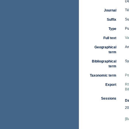
D
Té
Journal
Su
Suffix
Pu
Type
Va
Full text
An
Geographical
term
Sy
Bibliographical
term
Po
Taxonomic term
RI
Export
Bi
Sessions
Da
20
[B