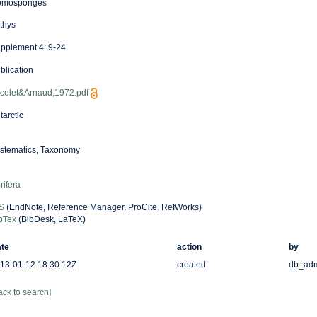
émosponges
thys
pplement 4: 9-24
blication
celet&Arnaud,1972.pdf
tarctic
stematics, Taxonomy
rifera
S
(EndNote, Reference Manager, ProCite, RefWorks)
bTex
(BibDesk, LaTeX)
te
action
by
13-01-12 18:30:12Z
created
db_ad
ack to search]