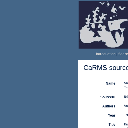
Introduction
|
Searc
CaRMS source 
Va
Name
Te
84
SourceID
Va
Authors
19
Year
In
Title