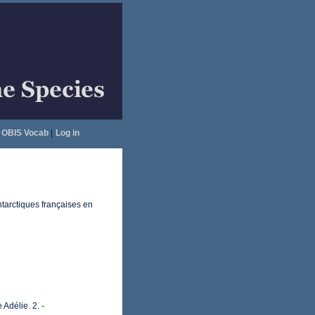
OBIS Vocab
|
Log in
ntarctiques françaises en
Adélie. 2. -