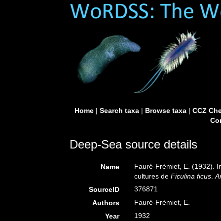
Home
|
Search taxa
|
Browse taxa
|
CCZ Che
Con
Deep-Sea source details
Fauré-Frémiet, E. (1932). I
Name
cultures de
Ficulina ficus
.
A
376871
SourceID
Fauré-Frémiet, E.
Authors
1932
Year