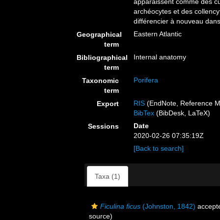
apparaissent comme des cul
archéocytes et des collency
différencier à nouveau dans
Eastern Atlantic
Geographical
term
Internal anatomy
Bibliographical
term
Porifera
Taxonomic
term
RIS
(EndNote, Reference M
Export
BibTex
(BibDesk, LaTeX)
Date
Sessions
2020-02-26 07:35:19Z
[Back to search]
Taxa (1)
Ficulina ficus
(Johnston, 1842)
accept
source)