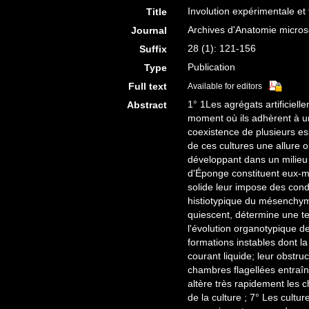
Involution expérimentale et
Title
Archives d'Anatomie micros
Journal
28 (1): 121-156
Suffix
Publication
Type
Full text
Available for editors
1° 1Les agrégats artificiell
Abstract
moment où ils adhèrent à un
coexistence de plusieurs es
de ces cultures une allure o
développant dans un milieu 
d'Éponge constituent eux-m
solide leur impose des condi
histiotypique du mésenchyme
quiescent, détermine une ten
l'évolution organotypique de
formations instables dont la
courant liquide; leur obstru
chambres flagellées entraîne
altère très rapidement les 
de la culture ; 7° Les cult