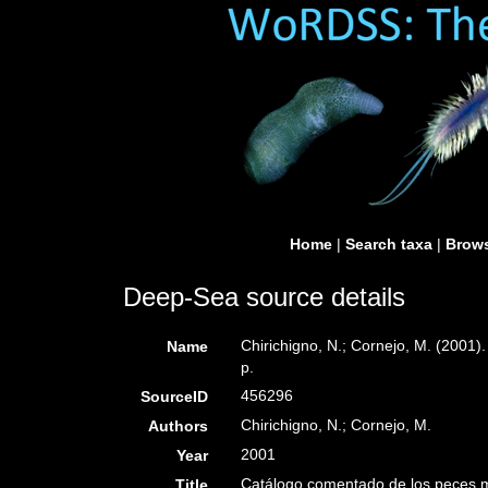
Home
|
Search taxa
|
Brows
Deep-Sea source details
Chirichigno, N.; Cornejo, M. (2001
Name
p.
456296
SourceID
Chirichigno, N.; Cornejo, M.
Authors
2001
Year
Catálogo comentado de los peces m
Title