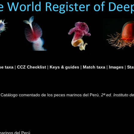
e taxa
|
CCZ Checklist
|
Keys & guides
|
Match taxa
|
Images
|
Sta
). Catálogo comentado de los peces marinos del Perú.
2ª ed. Instituto 
arinos del Perú