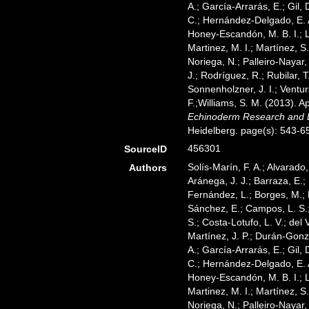
A.; García-Arrarás, E.; Gil,
C.; Hernández-Delgado, E. A
Honey-Escandón, M. B. I.; L
Martinez, M. I.; Martínez, S
Noriega, N.; Palleiro-Nayar, 
J.; Rodríguez, R.; Rubilar, T
Sonnenholzner, J. I.; Ventur
F.;Williams, S. M. (2013). 
Echinoderm Research and Di
Heidelberg. page(s): 543-6
456301
SourceID
Solís-Marín, F. A.; Alvarado,
Authors
Aránega, J. J.; Barraza, E.;
Fernández, L.; Borges, M.; B
Sánchez, E.; Campos, L. S.;
S.; Costa-Lotufo, L. V.; del 
Martínez, J. P.; Durán-Gonzá
A.; García-Arrarás, E.; Gil,
C.; Hernández-Delgado, E. A
Honey-Escandón, M. B. I.; L
Martinez, M. I.; Martínez, S
Noriega, N.; Palleiro-Nayar, 