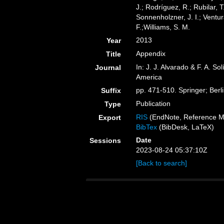
J.; Rodríguez, R.; Rubilar, T
Sonnenholzner, J. I.; Ventur
F.;Williams, S. M.
2013
Year
Appendix
Title
In: J. J. Alvarado & F. A. S
Journal
America
pp. 471-510. Springer; Berl
Suffix
Publication
Type
RIS
(EndNote, Reference M
Export
BibTex
(BibDesk, LaTeX)
Date
Sessions
2023-08-24 05:37:10Z
[Back to search]