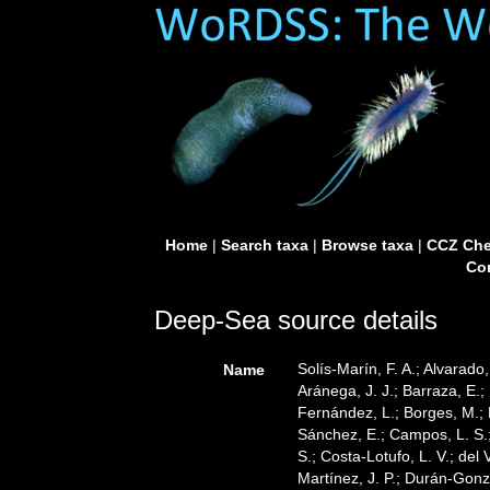
Home
|
Search taxa
|
Browse taxa
|
CCZ Che
Con
Deep-Sea source details
Solís-Marín, F. A.; Alvarado,
Name
Aránega, J. J.; Barraza, E.;
Fernández, L.; Borges, M.; B
Sánchez, E.; Campos, L. S.;
S.; Costa-Lotufo, L. V.; del 
Martínez, J. P.; Durán-Gonzá