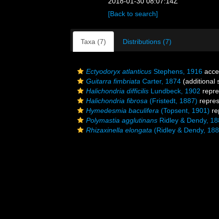
2018-01-30 08:07:14Z
[Back to search]
Taxa (7)
Distributions (7)
Ectyodoryx atlanticus
Stephens, 1916
acce
Guitarra fimbriata
Carter, 1874
(additional 
Halichondria difficilis
Lundbeck, 1902
repre
Halichondria fibrosa
(Fristedt, 1887)
repre
Hymedesmia baculifera
(Topsent, 1901)
re
Polymastia agglutinans
Ridley & Dendy, 18
Rhizaxinella elongata
(Ridley & Dendy, 188