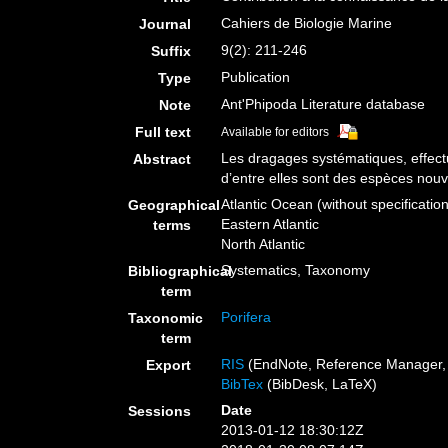
Cahiers de Biologie Marine
Journal
9(2): 211-246
Suffix
Publication
Type
Ant'Phipoda Literature database
Note
Full text
Available for editors
Les dragages systématiques, effect
Abstract
d’entre elles sont des espèces nouv
Atlantic Ocean (without specificatio
Geographical
Eastern Atlantic
terms
North Atlantic
Systematics, Taxonomy
Bibliographical
term
Porifera
Taxonomic
term
RIS
(EndNote, Reference Manager, 
Export
BibTex
(BibDesk, LaTeX)
Date
Sessions
2013-01-12 18:30:12Z