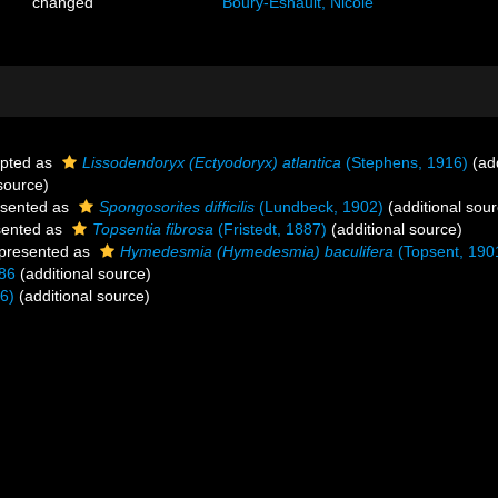
changed
Boury-Esnault, Nicole
pted as
Lissodendoryx (Ectyodoryx) atlantica
(Stephens, 1916)
(add
source)
sented as
Spongosorites difficilis
(Lundbeck, 1902)
(additional sour
sented as
Topsentia fibrosa
(Fristedt, 1887)
(additional source)
presented as
Hymedesmia (Hymedesmia) baculifera
(Topsent, 190
86
(additional source)
6)
(additional source)