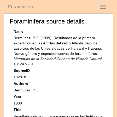
Foraminifera
Toggle
navigati
Foraminifera source details
Name
Bermúdez, P. J. (1939). Resultados de la primera
expedición en las Antillas del ketch Atlantis bajo los
auspicios de las Universidades de Harvard y Habana.
Nuevo género y especies nuevas de foraminíferos.
Memorias de la Sociedad Cubana de Historia Natural.
13: 247-251.
SourceID
182818
Authors
Bermúdez, P. J.
Year
1939
Title
Resultados de la primera expedición en las Antillas del