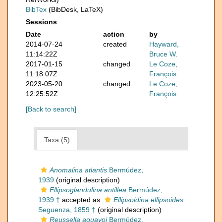
BibTex
(BibDesk, LaTeX)
Sessions
Date
action
by
2014-07-24
created
Hayward,
11:14:22Z
Bruce W.
2017-01-15
changed
Le Coze,
11:18:07Z
François
2023-05-20
changed
Le Coze,
12:25:52Z
François
[Back to search]
Taxa (5)
Anomalina atlantis
Bermúdez,
1939
(original description)
Ellipsoglandulina antillea
Bermúdez,
1939 †
accepted as
Ellipsoidina ellipsoides
Seguenza, 1859 †
(original description)
Reussella aguayoi
Bermúdez,