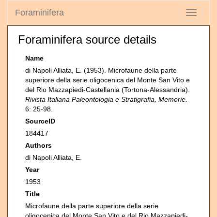
Foraminifera
Toggle
navigati
Foraminifera source details
Name
di Napoli Alliata, E. (1953). Microfaune della parte
superiore della serie oligocenica del Monte San Vito e
del Rio Mazzapiedi-Castellania (Tortona-Alessandria).
Rivista Italiana Paleontologia e Stratigrafia, Memorie.
6: 25-98.
SourceID
184417
Authors
di Napoli Alliata, E.
Year
1953
Title
Microfaune della parte superiore della serie
oligocenica del Monte San Vito e del Rio Mazzapiedi-