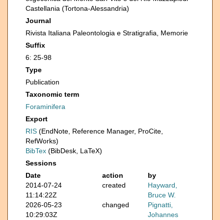
Castellania (Tortona-Alessandria)
Journal
Rivista Italiana Paleontologia e Stratigrafia, Memorie
Suffix
6: 25-98
Type
Publication
Taxonomic term
Foraminifera
Export
RIS
(EndNote, Reference Manager, ProCite,
RefWorks)
BibTex
(BibDesk, LaTeX)
Sessions
Date
action
by
2014-07-24
created
Hayward,
11:14:22Z
Bruce W.
2026-05-23
changed
Pignatti,
10:29:03Z
Johannes