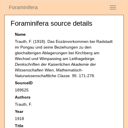
Foraminifera
Toggle
navigati
Foraminifera source details
Name
Trauth, F. (1918). Das Eozänvorkommen bei Radstadt
im Pongau und seine Beziehungen zu den
gleichalterigen Ablagerungen bei Kirchberg am
Wechsel und Wimpassing am Leithagebirge.
Denkschriften der Kaiserlichen Akademie der
Wissenschaften Wien, Mathematisch-
Naturwissenschaftliche Classe.
95: 171-278.
SourceID
189525
Authors
Trauth, F.
Year
1918
Title