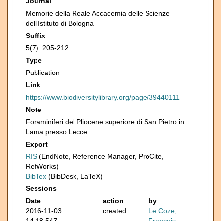
Journal
Memorie della Reale Accademia delle Scienze
dell'Istituto di Bologna
Suffix
5(7): 205-212
Type
Publication
Link
https://www.biodiversitylibrary.org/page/39440111
Note
Foraminiferi del Pliocene superiore di San Pietro in
Lama presso Lecce.
Export
RIS
(EndNote, Reference Manager, ProCite,
RefWorks)
BibTex
(BibDesk, LaTeX)
Sessions
Date
action
by
2016-11-03
created
Le Coze,
14:18:54Z
François