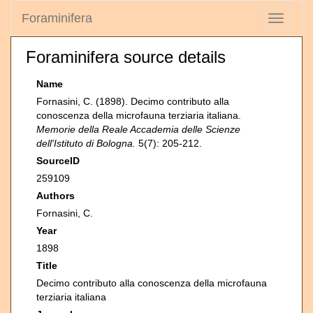
Foraminifera
Toggle
navigati
Foraminifera source details
Name
Fornasini, C. (1898). Decimo contributo alla
conoscenza della microfauna terziaria italiana.
Memorie della Reale Accademia delle Scienze
dell'Istituto di Bologna.
5(7): 205-212.
SourceID
259109
Authors
Fornasini, C.
Year
1898
Title
Decimo contributo alla conoscenza della microfauna
terziaria italiana