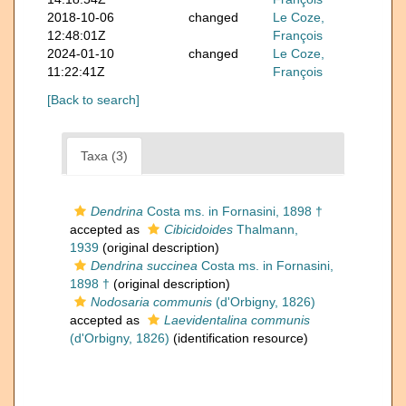
2018-10-06
changed
Le Coze,
12:48:01Z
François
2024-01-10
changed
Le Coze,
11:22:41Z
François
[Back to search]
Taxa (3)
Dendrina
Costa ms. in Fornasini, 1898 †
accepted as
Cibicidoides
Thalmann,
1939
(original description)
Dendrina succinea
Costa ms. in Fornasini,
1898 †
(original description)
Nodosaria communis
(d'Orbigny, 1826)
accepted as
Laevidentalina communis
(d'Orbigny, 1826)
(identification resource)