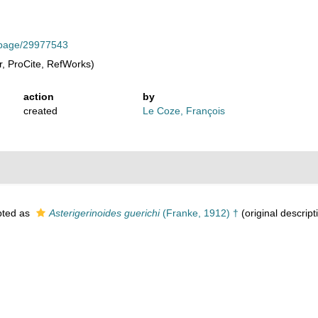
rg/page/29977543
, ProCite, RefWorks)
action
by
created
Le Coze, François
ted as
Asterigerinoides guerichi
(Franke, 1912) †
(original descript