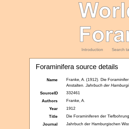
Introduction
Search t
Foraminifera source details
Franke, A. (1912). Die Foraminife
Name
Anstalten.
Jahrbuch der Hamburgis
332461
SourceID
Franke, A.
Authors
1912
Year
Die Foraminiferen der Tiefbohrun
Title
Jahrbuch der Hamburgischen Wiss
Journal