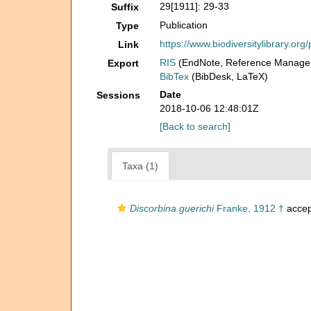
29[1911]: 29-33
Suffix
Publication
Type
https://www.biodiversitylibrary.o
Link
RIS
(EndNote, Reference Manager
Export
BibTex
(BibDesk, LaTeX)
Date
Sessions
2018-10-06 12:48:01Z
[Back to search]
Taxa (1)
Discorbina guerichi
Franke, 1912 †
accep