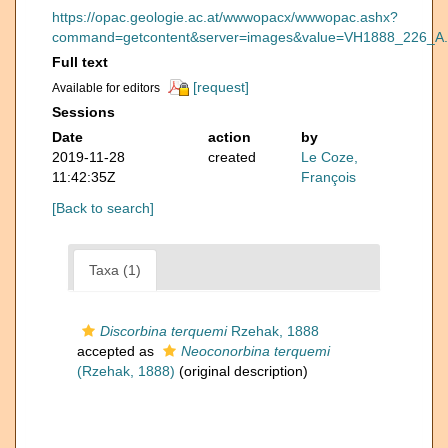
https://opac.geologie.ac.at/wwwopacx/wwwopac.ashx?
command=getcontent&server=images&value=VH1888_226_A.
Full text
[request]
Available for editors
Sessions
Date
action
by
2019-11-28
created
Le Coze,
11:42:35Z
François
[Back to search]
Taxa (1)
Discorbina terquemi
Rzehak, 1888
accepted as
Neoconorbina terquemi
(Rzehak, 1888)
(original description)