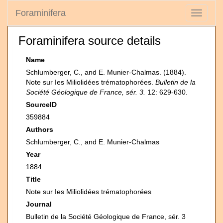
Foraminifera
Toggle
navigati
Foraminifera source details
Name
Schlumberger, C., and E. Munier-Chalmas. (1884).
Note sur Ies Miliolidées trématophorées.
Bulletin de la
Société Géologique de France, sér. 3.
12: 629-630.
SourceID
359884
Authors
Schlumberger, C., and E. Munier-Chalmas
Year
1884
Title
Note sur Ies Miliolidées trématophorées
Journal
Bulletin de la Société Géologique de France, sér. 3