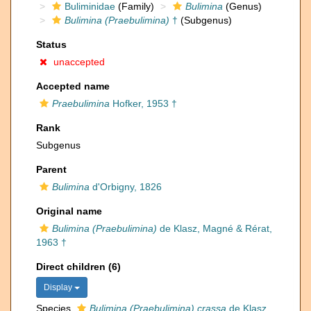
Buliminidae
(Family)
Bulimina
(Genus)
Bulimina (Praebulimina)
†
(Subgenus)
Status
unaccepted
Accepted name
Praebulimina
Hofker, 1953 †
Rank
Subgenus
Parent
Bulimina
d'Orbigny, 1826
Original name
Bulimina (Praebulimina)
de Klasz, Magné & Rérat,
1963 †
Direct children (6)
Display
Species
Bulimina (Praebulimina) crassa
de Klasz,