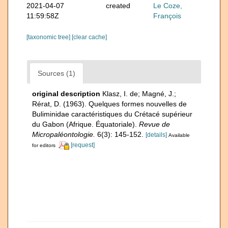
2021-04-07
created
Le Coze,
11:59:58Z
François
[taxonomic tree]
[clear cache]
Sources (1)
original description
Klasz, I. de; Magné, J.;
Rérat, D. (1963). Quelques formes nouvelles de
Buliminidae caractéristiques du Crétacé supérieur
du Gabon (Afrique. Équatoriale).
Revue de
Micropaléontologie.
6(3): 145-152.
[details]
Available
[request]
for editors