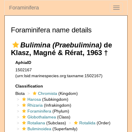
Foraminifera
Toggle
navigati
Foraminifera name details
Bulimina (Praebulimina)
de
Klasz, Magné & Rérat, 1963 †
AphiaID
1502167
(urn:lsid:marinespecies.org:taxname:1502167)
Classification
Biota
Chromista
(Kingdom)
Harosa
(Subkingdom)
Rhizaria
(Infrakingdom)
Foraminifera
(Phylum)
Globothalamea
(Class)
Rotaliana
(Subclass)
Rotaliida
(Order)
Buliminoidea
(Superfamily)