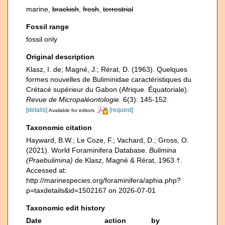
marine,
brackish
,
fresh
,
terrestrial
Fossil range
fossil only
Original description
Klasz, I. de; Magné, J.; Rérat, D. (1963). Quelques
formes nouvelles de Buliminidae caractéristiques du
Crétacé supérieur du Gabon (Afrique. Équatoriale).
Revue de Micropaléontologie.
6(3): 145-152.
[details]
[request]
Available for editors
Taxonomic citation
Hayward, B.W.; Le Coze, F.; Vachard, D.; Gross, O.
(2021). World Foraminifera Database.
Bulimina
(Praebulimina)
de Klasz, Magné & Rérat, 1963 †.
Accessed at:
http://marinespecies.org/foraminifera/aphia.php?
p=taxdetails&id=1502167 on 2026-07-01
Taxonomic edit history
Date
action
by