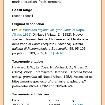
marine,
brackish
,
fresh
,
terrestrial
Fossil range
recent + fossil
Original description
(of
Eponides frigidus var. granulatus
di Napoli
Alliata, 1952
)
Di Napoli Alliata, E. (1952). Nuove
specie di foraminiferi nel Pliocene e nel Pleistocene
della zona di Castell'Arquato (Piacenza).
Rivista
Italiana di Paleontologia e Stratigrafia.
58: 95-109.
page(s): p. 103, pl. 5, fig. 3
[details]
Taxonomic citation
Hayward, B.W.; Le Coze, F.; Vachard, D.; Gross, O.
(2025). World Foraminifera Database.
Buccella frigida
subsp. granulata
(di Napoli Alliata, 1952). Accessed at:
https://marinespecies.org/foraminifera/aphia.php?
p=taxdetails&id=1562029 on 2026-07-24
Taxonomic edit history
Date
action
by
2022-02-06
created
Le Coze,