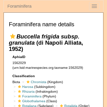
Foraminifera
Toggle
navigati
Foraminifera name details
Buccella frigida subsp.
granulata
(di Napoli Alliata,
1952)
AphiaID
1562029
(urn:lsid:marinespecies.org:taxname:1562029)
Classification
Biota
Chromista
(Kingdom)
Harosa
(Subkingdom)
Rhizaria
(Infrakingdom)
Foraminifera
(Phylum)
Globothalamea
(Class)
Rotaliana
(Subclass)
Rotaliida
(Order)