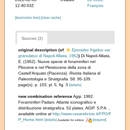
12:40:03Z
François
[taxonomic tree]
[clear cache]
Sources (2)
original description
(of
Eponides frigidus var.
granulatus
di Napoli Alliata, 1952
)
Di Napoli Alliata,
E. (1952). Nuove specie di foraminiferi nel
Pliocene e nel Pleistocene della zona di
Castell'Arquato (Piacenza).
Rivista Italiana di
Paleontologia e Stratigrafia.
58: 95-109.
page(s): p. 103, pl. 5, fig. 3
[details]
new combination reference
Agip. 1982.
Foraminiferi Padani. Atlante iconográfico e
distribuzione stratigrafica. 52 plates. AGIP. S.P.A.
,
available online at
http://www.cesarebrizio.it/FPO/F
P_Home.html
[details]
[request]
Available for editors