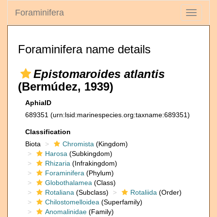
Foraminifera
Toggle
navigati
Foraminifera name details
Epistomaroides atlantis
(Bermúdez, 1939)
AphiaID
689351
(urn:lsid:marinespecies.org:taxname:689351)
Classification
Biota
Chromista
(Kingdom)
Harosa
(Subkingdom)
Rhizaria
(Infrakingdom)
Foraminifera
(Phylum)
Globothalamea
(Class)
Rotaliana
(Subclass)
Rotaliida
(Order)
Chilostomelloidea
(Superfamily)
Anomalinidae
(Family)