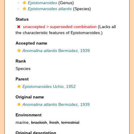
Epistomaroides
(Genus)
Epistomaroides atlantis
(Species)
Status
unaccepted >
superseded combination
(Lacks all
the characteristic features of Epistomaroides.)
Accepted name
Anomalina atlantis
Bermúdez, 1939
Rank
Species
Parent
Epistomaroides
Uchio, 1952
Original name
Anomalina atlantis
Bermúdez, 1939
Environment
marine,
brackish
,
fresh
,
terrestrial
Original description