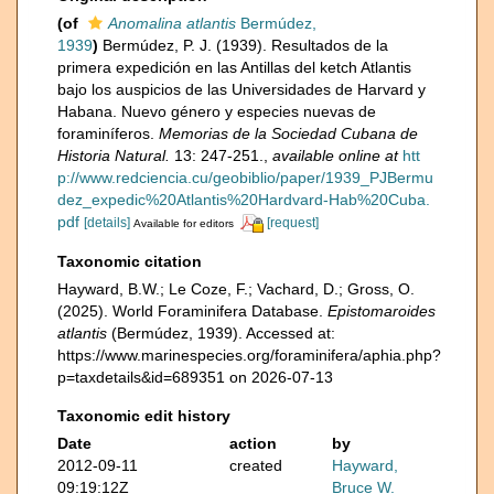
(of
Anomalina atlantis
Bermúdez,
1939
)
Bermúdez, P. J. (1939). Resultados de la
primera expedición en las Antillas del ketch Atlantis
bajo los auspicios de las Universidades de Harvard y
Habana. Nuevo género y especies nuevas de
foraminíferos.
Memorias de la Sociedad Cubana de
Historia Natural.
13: 247-251.
,
available online at
htt
p://www.redciencia.cu/geobiblio/paper/1939_PJBermu
dez_expedic%20Atlantis%20Hardvard-Hab%20Cuba.
pdf
[details]
[request]
Available for editors
Taxonomic citation
Hayward, B.W.; Le Coze, F.; Vachard, D.; Gross, O.
(2025). World Foraminifera Database.
Epistomaroides
atlantis
(Bermúdez, 1939). Accessed at:
https://www.marinespecies.org/foraminifera/aphia.php?
p=taxdetails&id=689351 on 2026-07-13
Taxonomic edit history
Date
action
by
2012-09-11
created
Hayward,
09:19:12Z
Bruce W.