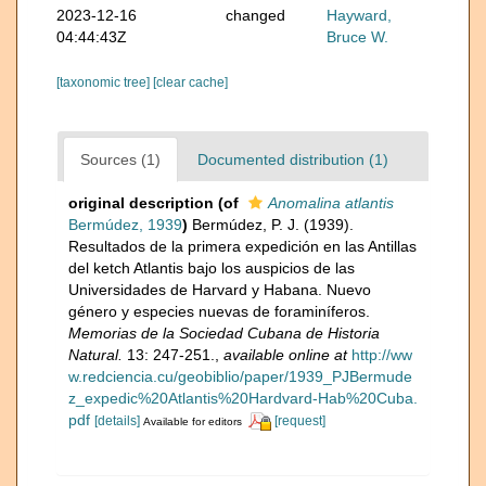
2023-12-16
changed
Hayward,
04:44:43Z
Bruce W.
[taxonomic tree]
[clear cache]
Sources (1)
Documented distribution (1)
original description
(of
Anomalina atlantis
Bermúdez, 1939
)
Bermúdez, P. J. (1939).
Resultados de la primera expedición en las Antillas
del ketch Atlantis bajo los auspicios de las
Universidades de Harvard y Habana. Nuevo
género y especies nuevas de foraminíferos.
Memorias de la Sociedad Cubana de Historia
Natural.
13: 247-251.
,
available online at
http://ww
w.redciencia.cu/geobiblio/paper/1939_PJBermude
z_expedic%20Atlantis%20Hardvard-Hab%20Cuba.
pdf
[details]
[request]
Available for editors