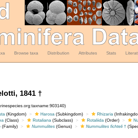
axa
Browse taxa
Distribution
Attributes
Stats
Litera
otti, 1841 †
arinespecies.org:taxname:903140)
sta
(Kingdom)
Harosa
(Subkingdom)
Rhizaria
(Infrakingd
ea
(Class)
Rotaliana
(Subclass)
Rotaliida
(Order)
Nu
e
(Family)
Nummulites
(Genus)
Nummulites fichteli
†
(Spec