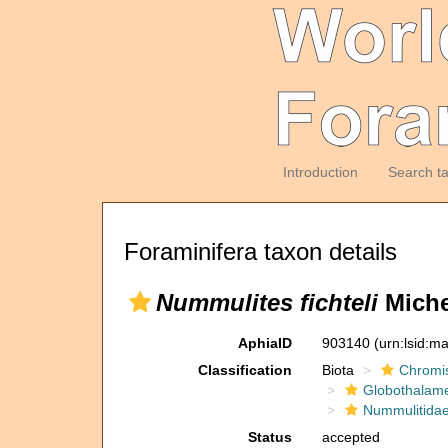
Introduction
Search t
Foraminifera taxon details
Nummulites fichteli
Michel
AphiaID
903140
(urn:lsid:m
Classification
Biota
Chromi
Globothalam
Nummulitida
Status
accepted