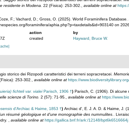
nze residente in Modena.
22 (Fisica): 253-302.
,
available online at
https:
oze, F.; Vachard, D.; Gross, O. (2025). World Foraminifera Database.
inespecies.org/foraminifera/aphia.php?p=taxdetails&id=903140 on 202
action
by
07Z
created
Hayward, Bruce W.
cache]
gio storico dei Rizopodi caratteristici dei terreni sopracretacei.
Memorie 
Fisica): 253-302.
,
available online at
https://www.biodiversitylibrary.o
ria) fichteli var. vialei
Parisch, 1906 †
)
Parisch, C. (1906). Di alcune 
le scienze di Torino.
2 (57): 71-95.
,
available online at
https://www.bi
sensis
d'Archiac & Haime, 1853 †
)
Archiac d', E. J. A. D. & Haime, J. 
d'un résumé géologique et d'une monographie des nummulites.
. Livrais
udry.
,
available online at
https://gallica.bnf.fr/ark:/12148/bpt6k6516664j