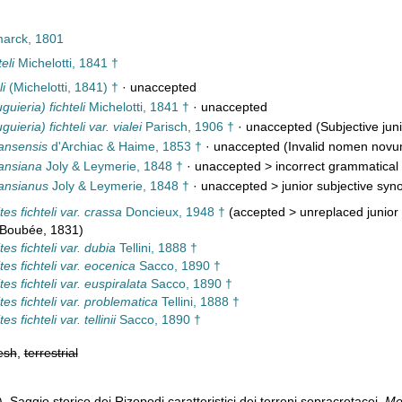
arck, 1801
eli
Michelotti, 1841 †
i
(Michelotti, 1841) †
·
unaccepted
uieria) fichteli
Michelotti, 1841 †
·
unaccepted
ieria) fichteli var. vialei
Parisch, 1906 †
·
unaccepted
(Subjective jun
ansensis
d'Archiac & Haime, 1853 †
·
unaccepted
(Invalid nomen novu
ansiana
Joly & Leymerie, 1848 †
· unaccepted >
incorrect grammatical 
ansianus
Joly & Leymerie, 1848 †
· unaccepted >
junior subjective sy
s fichteli var. crassa
Doncieux, 1948 †
(
accepted
>
unreplaced junio
 Boubée, 1831)
s fichteli var. dubia
Tellini, 1888 †
es fichteli var. eocenica
Sacco, 1890 †
s fichteli var. euspiralata
Sacco, 1890 †
es fichteli var. problematica
Tellini, 1888 †
 fichteli var. tellinii
Sacco, 1890 †
esh
,
terrestrial
). Saggio storico dei Rizopodi caratteristici dei terreni sopracretacei.
Mem