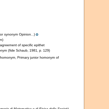
ior synonym Opinion...)
m)
agreement of specific epithet
nonym
(fide Schaub, 1981, p. 129)
r homonym
, Primary junior homonym of
orie di Matematica e di Fisica della Società