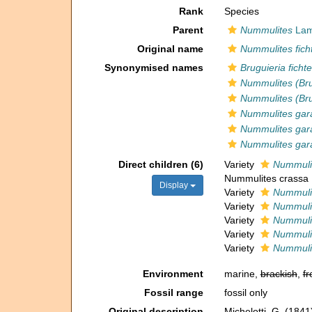
Rank
Species
Parent
Nummulites
Lam
Original name
Nummulites ficht
Synonymised names
Bruguieria fichtel
Nummulites (Brug
Nummulites (Brugu
Nummulites gar
Nummulites gar
Nummulites gar
Direct children (6)
Variety
Nummulite
Nummulites crassa
Display
Variety
Nummulite
Variety
Nummulit
Variety
Nummulite
Variety
Nummulit
Variety
Nummulites
Environment
marine,
brackish
,
fr
Fossil range
fossil only
Original description
Michelotti, G. (1841