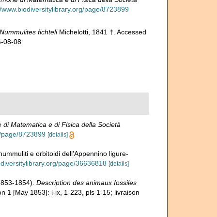
//www.biodiversitylibrary.org/page/8723899
Nummulites fichteli
Michelotti, 1841 †. Accessed
6-08-08
di Matematica e di Fisica della Società
rg/page/8723899
[details]
nummuliti e orbitoidi dell'Appennino ligure-
odiversitylibrary.org/page/36636818
[details]
(1853-1854).
Description des animaux fossiles
on 1 [May 1853]: i-ix, 1-223, pls 1-15; livraison