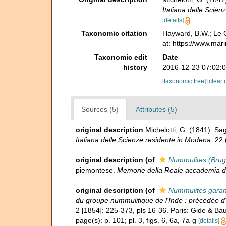
Italiana delle Scie
[details]
Taxonomic citation
Hayward, B.W.; Le C
at: https://www.mar
Taxonomic edit
Date
history
2016-12-23 07:02:
[taxonomic tree]
[clear 
Sources (5)
Attributes (5)
original description
Michelotti, G. (1841). Sag
Italiana delle Scienze residente in Modena.
22 (
original description
(of
Nummulites (Bruguie
piemontese.
Memorie della Reale accademia del
original description
(of
Nummulites garan
du groupe nummulitique de l'Inde : précédée 
2 [1854]: 225-373, pls 16-36. Paris: Gide & Ba
page(s): p. 101; pl. 3, figs. 6, 6a, 7a-g
[details]