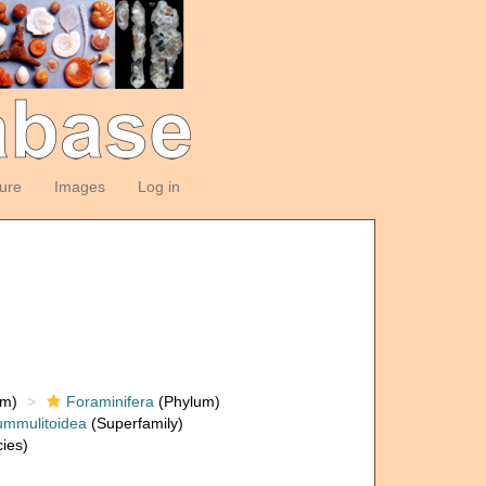
ture
Images
Log in
om)
Foraminifera
(Phylum)
mmulitoidea
(Superfamily)
ies)