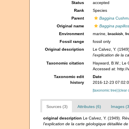
Status
accepted
Rank
Species
Parent
Baggina
Cushma
Original name
Baggina papillo
Environment
marine,
brackish
,
fr
Fossil range
fossil only
Original description
Le Calvez, Y. (1949)
l'explication de la 
Taxonomic citation
Hayward, B.W.; Le C
Accessed at: http:
Taxonomic edit
Date
history
2016-12-23 07:02:
[taxonomic tree]
[clear 
Sources (3)
Attributes (6)
Images (3
original description
Le Calvez, Y. (1949). Révi
l'explication de la carte géologique détaillée de