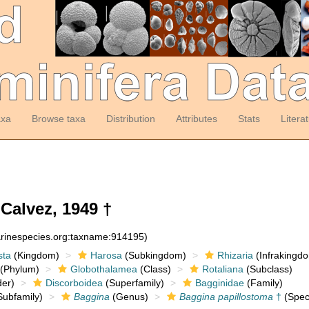
axa
Browse taxa
Distribution
Attributes
Stats
Litera
Calvez, 1949 †
arinespecies.org:taxname:914195)
sta
(Kingdom)
Harosa
(Subkingdom)
Rhizaria
(Infrakingd
(Phylum)
Globothalamea
(Class)
Rotaliana
(Subclass)
er)
Discorboidea
(Superfamily)
Bagginidae
(Family)
ubfamily)
Baggina
(Genus)
Baggina papillostoma
†
(Spec