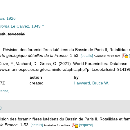
n, 1926
stoma
Le Calvez, 1949 †
esh
,
terrestrial
. Révision des foraminifères lutétiens du Bassin de Paris II, Rotaliidae e
carte géologique détaillée de la France.
1-53.
[details]
Available for editors
oze, F.; Vachard, D.; Gross, O. (2021). World Foraminifera Database.
//www.marinespecies.org/foraminifera/aphia.php?p=taxdetails&id=9141
action
by
07Z
created
Hayward, Bruce W.
cache]
)
sion des foraminifères lutétiens du Bassin de Paris II, Rotaliidae et fam
 la France.
1-53.
[details]
[request]
Available for editors