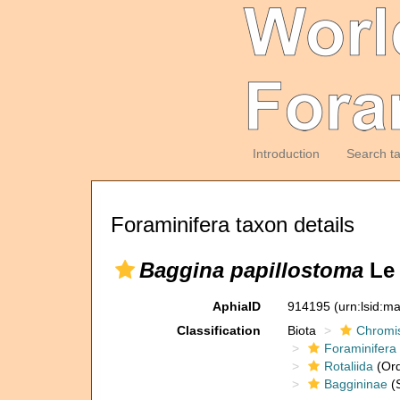
Introduction
Search t
Foraminifera taxon details
Baggina papillostoma
Le 
AphiaID
914195
(urn:lsid:m
Classification
Biota
Chromi
Foraminifera
Rotaliida
(Ord
Baggininae
(S