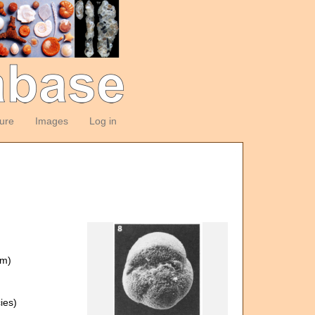
ture
Images
Log in
om)
ies)