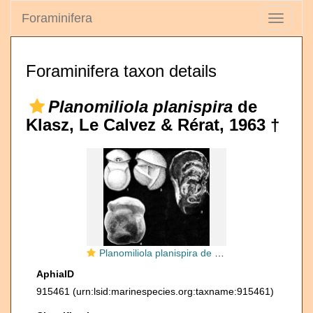
Foraminifera
Toggle
navigati
Foraminifera taxon details
Planomiliola planispira
de
Klasz, Le Calvez & Rérat, 1963 †
Planomiliola planispira de Klasz, Le Calvez & Rérat, 1963
AphiaID
915461
(urn:lsid:marinespecies.org:taxname:915461)