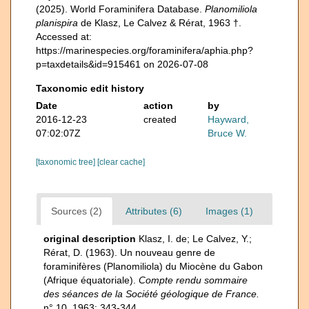
(2025). World Foraminifera Database.
Planomiliola
planispira
de Klasz, Le Calvez & Rérat, 1963 †.
Accessed at:
https://marinespecies.org/foraminifera/aphia.php?
p=taxdetails&id=915461 on 2026-07-08
Taxonomic edit history
Date
action
by
2016-12-23
created
Hayward,
07:02:07Z
Bruce W.
[taxonomic tree]
[clear cache]
Sources (2)
Attributes (6)
Images (1)
original description
Klasz, I. de; Le Calvez, Y.;
Rérat, D. (1963). Un nouveau genre de
foraminifères (Planomiliola) du Miocène du Gabon
(Afrique équatoriale).
Compte rendu sommaire
des séances de la Société géologique de France.
n° 10, 1963: 343-344.