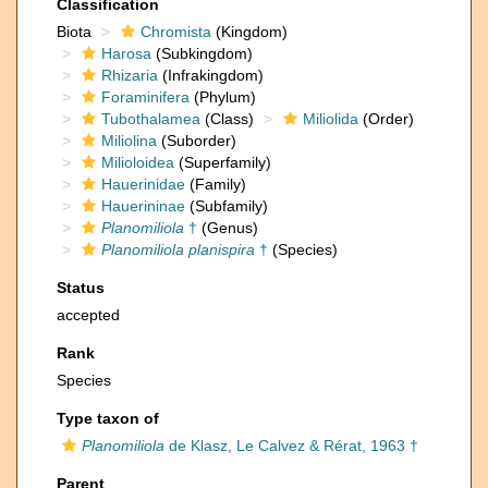
Classification
Biota
Chromista
(Kingdom)
Harosa
(Subkingdom)
Rhizaria
(Infrakingdom)
Foraminifera
(Phylum)
Tubothalamea
(Class)
Miliolida
(Order)
Miliolina
(Suborder)
Milioloidea
(Superfamily)
Hauerinidae
(Family)
Hauerininae
(Subfamily)
Planomiliola
†
(Genus)
Planomiliola planispira
†
(Species)
Status
accepted
Rank
Species
Type taxon of
Planomiliola
de Klasz, Le Calvez & Rérat, 1963 †
Parent