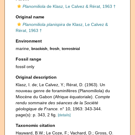
Planomiliola
de Klasz, Le Calvez & Rérat, 1963 †
Original name
Planomiliola planispira
de Klasz, Le Calvez &
Rérat, 1963 †
Environment
marine,
brackish
,
fresh
,
terrestrial
Fossil range
fossil only
Original description
Klasz, I. de; Le Calvez, Y.; Rérat, D. (1963). Un
nouveau genre de foraminifères (Planomiliola) du
Miocène du Gabon (Afrique équatoriale).
Compte
rendu sommaire des séances de la Société
géologique de France.
n° 10, 1963: 343-344.
page(s): p. 343, 2 fig.
[details]
Taxonomic citation
Hayward, B.W.; Le Coze, F.; Vachard, D.; Gross, O.