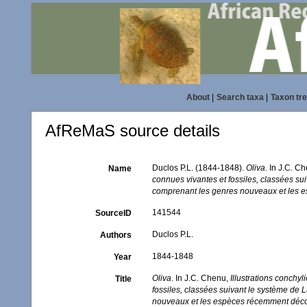
About
|
Search taxa
|
Taxon tr
AfReMaS source details
Duclos P.L. (1844-1848).
Oliva
. In J.C. C
Name
connues vivantes et fossiles, classées su
comprenant les genres nouveaux et les 
141544
SourceID
Duclos P.L.
Authors
1844-1848
Year
Oliva
. In J.C. Chenu,
Illustrations conchyl
Title
fossiles, classées suivant le système de 
nouveaux et les espèces récemment déc