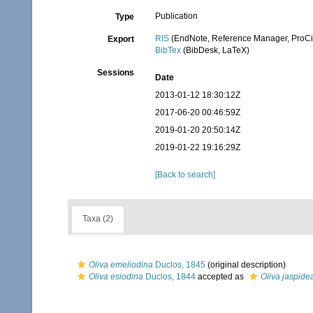
Publication
Type
RIS
(EndNote, Reference Manager, ProCi
Export
BibTex
(BibDesk, LaTeX)
Sessions
Date
2013-01-12 18:30:12Z
2017-06-20 00:46:59Z
2019-01-20 20:50:14Z
2019-01-22 19:16:29Z
[Back to search]
Taxa (2)
Oliva emeliodina
Duclos, 1845
(original description)
Oliva esiodina
Duclos, 1844
accepted as
Oliva jaspide