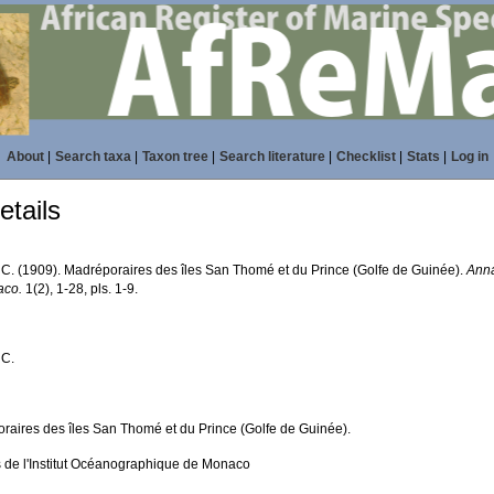
About
|
Search taxa
|
Taxon tree
|
Search literature
|
Checklist
|
Stats
|
Log in
tails
, C. (1909). Madréporaires des îles San Thomé et du Prince (Golfe de Guinée).
Anna
aco.
1(2), 1-28, pls. 1-9.
 C.
raires des îles San Thomé et du Prince (Golfe de Guinée).
 de l'Institut Océanographique de Monaco