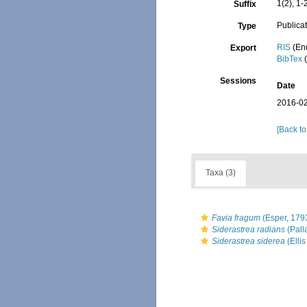
1(2), 1-
Suffix
Publica
Type
RIS
(En
Export
BibTex
(
Sessions
Date
2016-02
[Back to
Taxa (3)
Favia fragum
(Esper, 179
Siderastrea radians
(Pall
Siderastrea siderea
(Elli