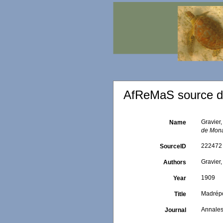
AfReMaS source de
Gravier
Name
de Mon
222472
SourceID
Gravier,
Authors
1909
Year
Madrépo
Title
Annales
Journal