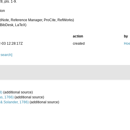
28, pls. 1-9.
tion
dNote, Reference Manager, ProCite, RefWorks)
BibDesk, LaTeX)
action
by
-03 12:28:17Z
created
Hoe
 search]
3)
(additional source)
as, 1766)
(additional source)
s & Solander, 1786)
(additional source)