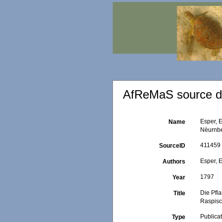
AfReMaS source de
Esper, 
Name
Nèurnbe
411459
SourceID
Esper, E
Authors
1797
Year
Die Pfl
Title
Raspisc
Publica
Type