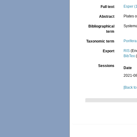
Esper (
Full text
Plates o
Abstract
Systema
Bibliographical
term
Porifera
Taxonomic term
RIS
(En
Export
BibTex
(
Sessions
Date
2021-08
[Back to