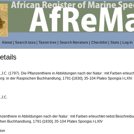
About
|
Search taxa
|
Taxon tree
|
Search literature
|
Checklist
|
Stats
|
Log in
tails
E.J.C. (1797). Die Pflanzenthiere in Abbildungen nach der Natur : mit Farben erleu
rg :in der Raspischen Buchhandlung, 1791-[1830], 35-104 Plates Spongia I-LXIV.
.J.C.
anzenthiere in Abbildungen nach der Natur : mit Farben erleuchtet nebst Beschreib
hen Buchhandlung, 1791-[1830], 35-104 Plates Spongia I-LXIV
tion