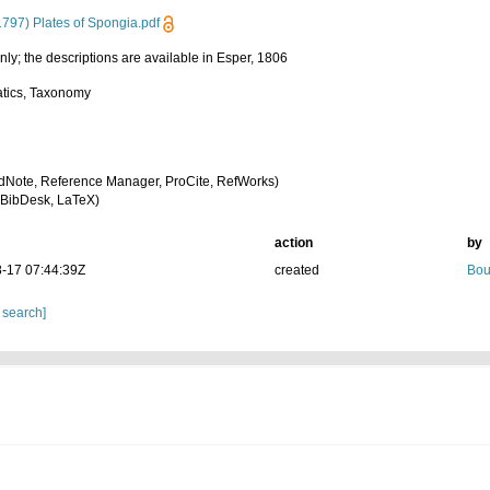
1797) Plates of Spongia.pdf
nly; the descriptions are available in Esper, 1806
tics, Taxonomy
dNote, Reference Manager, ProCite, RefWorks)
BibDesk, LaTeX)
action
by
-17 07:44:39Z
created
Bou
 search]