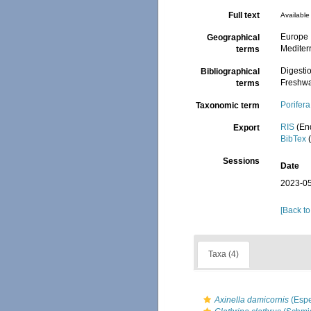
Full text
Available 
Europe
Geographical
Mediter
terms
Digestio
Bibliographical
Freshwa
terms
Porifera
Taxonomic term
RIS
(En
Export
BibTex
(
Sessions
Date
2023-05
[Back to
Taxa (4)
Axinella damicornis
(Espe