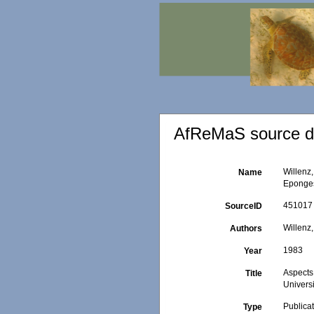
AfReMaS source de
Willenz,
Name
Eponges
451017
SourceID
Willenz,
Authors
1983
Year
Aspects 
Title
Univers
Publica
Type