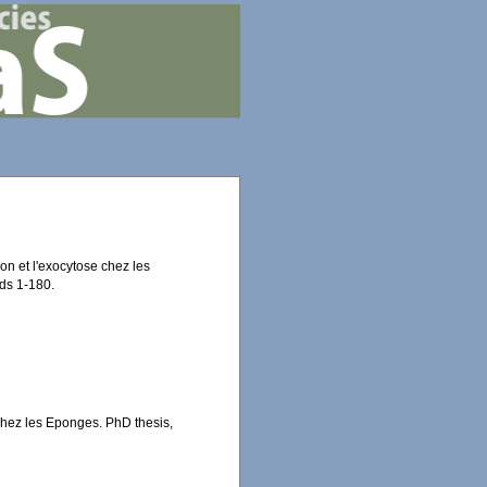
tion et l'exocytose chez les
nds 1-180.
e chez les Eponges. PhD thesis,