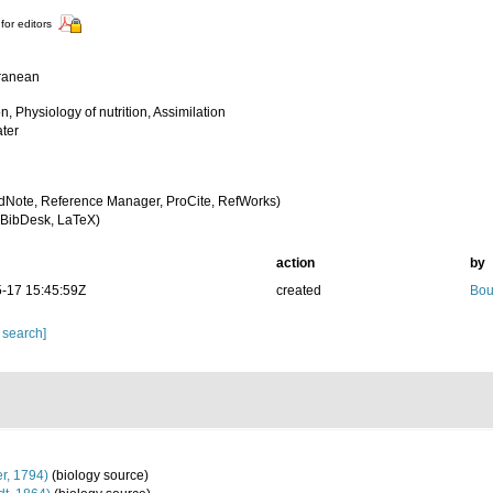
for editors
ranean
n, Physiology of nutrition, Assimilation
ter
dNote, Reference Manager, ProCite, RefWorks)
BibDesk, LaTeX)
action
by
-17 15:45:59Z
created
Bou
 search]
r, 1794)
(biology source)