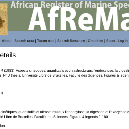
About
|
Search taxa
|
Taxon tree
|
Search literature
|
Checklist
|
Stats
|
Log in
tails
 P. (1983). Aspects cinétiques, quantitatifs et ultrastructuraux l'endocytose, la diges
. PhD thesis, Université Libre de Bruxelles, Faculté des Sciences. Figures & lege
 P.
cinétiques, quantitatifs et ultrastructuraux l'endocytose, la digestion et l'exocytos
ité Libre de Bruxelles, Faculté des Sciences. Figures & legends 1-180.
tion