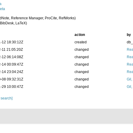
a
eta
dNote, Reference Manager, ProCite, RefWorks)
BibDesk, LaTeX)
action
by
-12 18:30:12Z
created
db
-11 21:05:20Z
changed
Rea
-12 06:14:08Z
changed
Rea
-14 00:09:47Z
changed
Rea
-14 23:04:24Z
changed
Rea
-08 09:32:31Z
changed
Gil
-29 10:00:47Z
changed
Gil
 search]