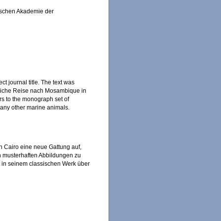
ischen Akademie der
t journal title. The text was
aftliche Reise nach Mosambique in
rs to the monograph set of
 any other marine animals.
n Cairo eine neue Gattung auf,
n musterhaften Abbildungen zu
ert in seinem classischen Werk über