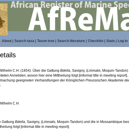
About
|
Search taxa
|
Taxon tree
|
Search literature
|
Checklist
|
Stats
|
Log in
tails
 Wilhelm C.H. (1854). Über die Gattung
Bdella
, Savigny, (
Limnatis
, Moquin-Tandon)
eten Anneliden, wovon hier eine Mittheilung folgt [informal title in meeting report].
machung geeigneten Verhandlungen der Königlichen Preussischen Akademie der 
.
 Wilhelm C.H.
e Gattung
Bdella
, Savigny, (
Limnatis
, Moquin-Tandon) und die in Mossambique beo
theilung folgt [informal title in meeting report].