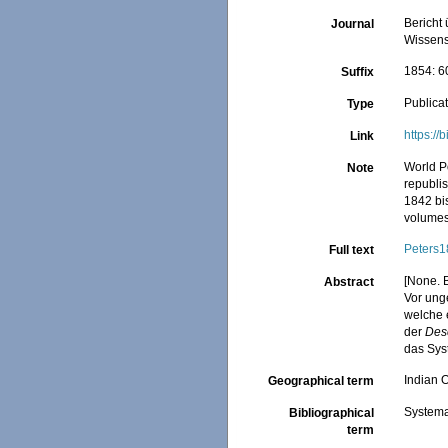
Bericht
Journal
Wissens
1854: 6
Suffix
Publica
Type
https://
Link
World Po
Note
republi
1842 bis
volumes
Peters
Full text
[None. 
Abstract
Vor ung
welche
der
Desc
das Sys
Indian 
Geographical term
Systema
Bibliographical
term