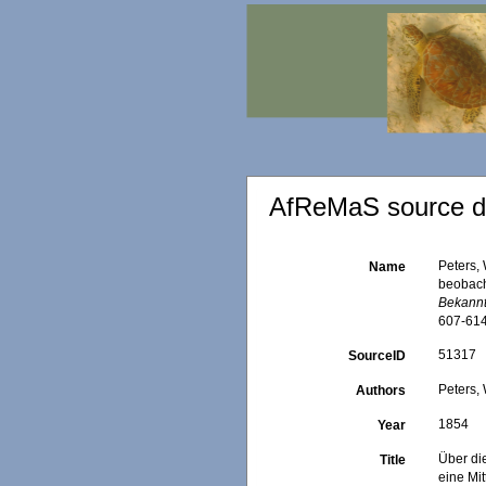
AfReMaS source de
Peters,
Name
beobacht
Bekannt
607-614
51317
SourceID
Peters,
Authors
1854
Year
Über di
Title
eine Mit