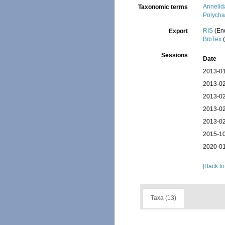
Annelid
Taxonomic terms
Polycha
RIS
(En
Export
BibTex
(
Sessions
Date
2013-01
2013-02
2013-02
2013-02
2013-02
2015-10
2020-01
[Back to
Taxa (13)