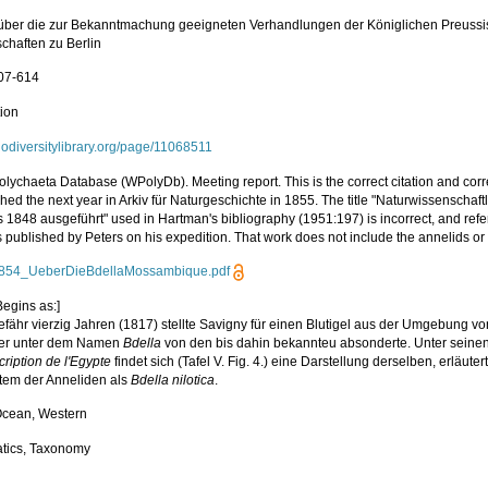
 über die zur Bekanntmachung geeigneten Verhandlungen der Königlichen Preuss
chaften zu Berlin
07-614
tion
biodiversitylibrary.org/page/11068511
lychaeta Database (WPolyDb). Meeting report. This is the correct citation and correc
shed the next year in Arkiv für Naturgeschichte in 1855. The title "Naturwissensch
 1848 ausgeführt" used in Hartman's bibliography (1951:197) is incorrect, and refe
 published by Peters on his expedition. That work does not include the annelids or
1854_UeberDieBdellaMossambique.pdf
Begins as:]
efähr vierzig Jahren (1817) stellte Savigny für einen Blutigel aus der Umgebung vo
 er unter dem Namen
Bdella
von den bis dahin bekannteu absonderte. Unter seine
ription de l'Egypte
findet sich (Tafel V. Fig. 4.) eine Darstellung derselben, erläut
tem der Anneliden als
Bdella nilotica
.
Ocean, Western
tics, Taxonomy