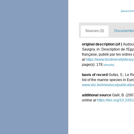
[taxonomi
Sources (3)
Documented 
original description
(of
)
Audoui
Savigny. in: Description de l'Eg
française, publié par les ordre
at
https://www.biodiversitylibra
page(s): 178
[details]
basis of record
Gofas, S.; Le Re
list of the marine species in Eur
www.vliz.be/imisdocs/publicati
additional source
Galil, B. (20
online at
https://doi.org/10.3391