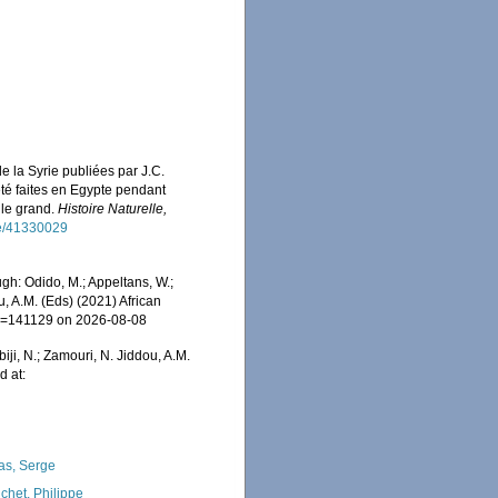
e la Syrie publiées par J.C.
été faites en Egypte pendant
 le grand.
Histoire Naturelle,
age/41330029
gh: Odido, M.; Appeltans, W.;
u, A.M. (Eds) (2021) African
&id=141129 on 2026-08-08
iji, N.; Zamouri, N. Jiddou, A.M.
d at:
as, Serge
chet, Philippe