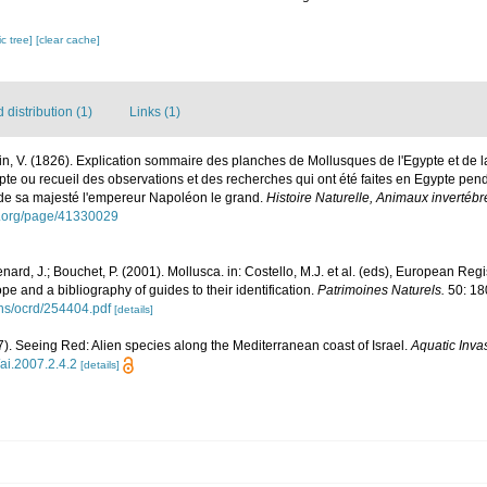
c tree]
[clear cache]
distribution (1)
Links (1)
n, V. (1826). Explication sommaire des planches de Mollusques de l'Egypte et de la
ypte ou recueil des observations et des recherches qui ont été faites en Egypte pend
s de sa majesté l'empereur Napoléon le grand.
Histoire Naturelle, Animaux invertébr
ry.org/page/41330029
nard, J.; Bouchet, P. (2001). Mollusca. in: Costello, M.J. et al. (eds), European Reg
ope and a bibliography of guides to their identification.
Patrimoines Naturels.
50: 18
ons/ocrd/254404.pdf
[details]
07). Seeing Red: Alien species along the Mediterranean coast of Israel.
Aquatic Inva
/ai.2007.2.4.2
[details]