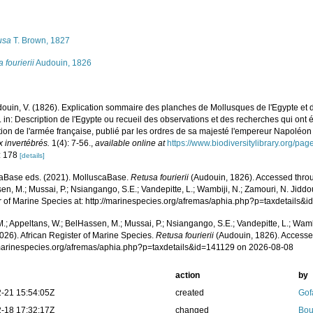
s
usa
T. Brown, 1827
a fourierii
Audouin, 1826
ouin, V. (1826). Explication sommaire des planches de Mollusques de l'Egypte et d
 in: Description de l'Egypte ou recueil des observations et des recherches qui ont 
tion de l'armée française, publié par les ordres de sa majesté l'empereur Napoléon
 invertébrés.
1(4): 7-56.
,
available online at
https://www.biodiversitylibrary.org/p
: 178
[details]
aBase eds. (2021). MolluscaBase.
Retusa fourierii
(Audouin, 1826). Accessed throu
n, M.; Mussai, P.; Nsiangango, S.E.; Vandepitte, L.; Wambiji, N.; Zamouri, N. Jiddo
r of Marine Species at: http://marinespecies.org/afremas/aphia.php?p=taxdetails
.; Appeltans, W.; BelHassen, M.; Mussai, P.; Nsiangango, S.E.; Vandepitte, L.; Wamb
026). African Register of Marine Species.
Retusa fourierii
(Audouin, 1826). Accesse
/marinespecies.org/afremas/aphia.php?p=taxdetails&id=141129 on 2026-08-08
action
by
-21 15:54:05Z
created
Gof
-18 17:32:17Z
changed
Bou