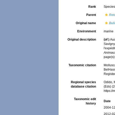
Rank
Specie
Parent
Ret
Original name
Bull
Environment
marine
Original description
(of
)
Aud
Savigny.
l'expédi
Animaux
page(s)
Taxonomic citation
Mollusc
BelHasse
Registe
Regional species
Odido, M
database citation
(Eds) (2
https:/
Taxonomic edit
Date
history
2004-12
2012-02