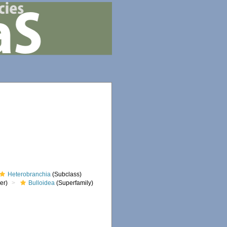
Heterobranchia
(Subclass)
er)
Bulloidea
(Superfamily)