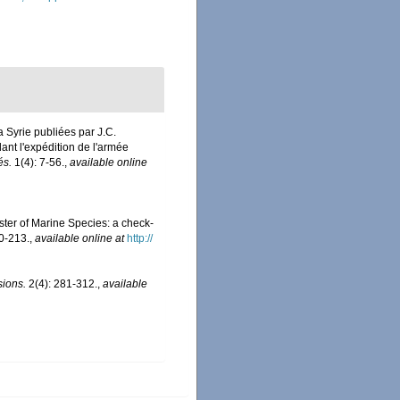
 Syrie publiées par J.C.
ant l'expédition de l'armée
és.
1(4): 7-56.
,
available online
ister of Marine Species: a check-
0-213.
,
available online at
http://
sions.
2(4): 281-312.
,
available