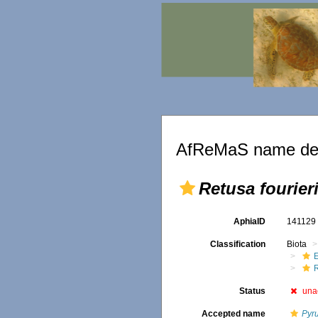
AfReMaS name det
Retusa fourieri
AphiaID
14112
Classification
Biota
Status
una
Accepted name
Pyru