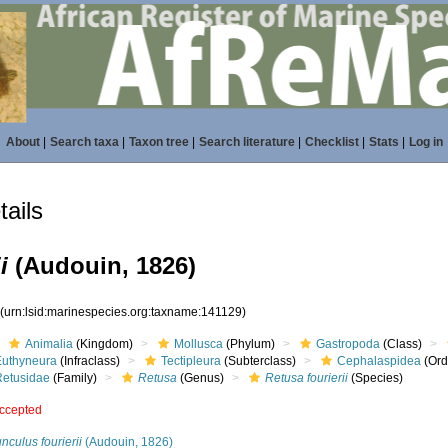
About
|
Search taxa
|
Taxon tree
|
Search literature
|
Checklist
|
Stats
|
Log in
ails
i
(Audouin, 1826)
9
(urn:lsid:marinespecies.org:taxname:141129)
Animalia
(Kingdom)
Mollusca
(Phylum)
Gastropoda
(Class)
Euthyneura
(Infraclass)
Tectipleura
(Subterclass)
Cephalaspidea
(Ord
Retusidae
(Family)
Retusa
(Genus)
Retusa fourierii
(Species)
ccepted
nculus fourierii
(Audouin, 1826)