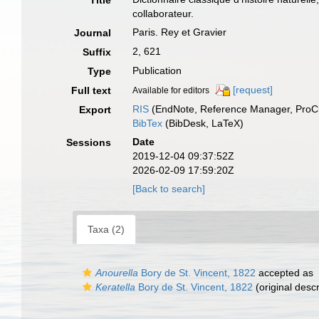
Title
collaborateur.
Paris. Rey et Gravier
Journal
2, 621
Suffix
Publication
Type
[request]
Full text
Available for editors
RIS
(EndNote, Reference Manager, ProCi
Export
BibTex
(BibDesk, LaTeX)
Date
Sessions
2019-12-04 09:37:52Z
2026-02-09 17:59:20Z
[Back to search]
Taxa (2)
Anourella
Bory de St. Vincent, 1822
accepted as
Keratella
Bory de St. Vincent, 1822
(original descr