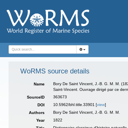
WoRMS source details
Bory De Saint Vincent, J.-B. G. M. M. (182
Name
Saint-Vincent. Ouvrage dirigé par ce derni
363673
SourceID
10.5962/bhl.title.33901 [
view
]
DOI
Bory De Saint Vincent, J.-B. G. M. M.
Authors
1822
Year
Dictionnaire classique d'histoire naturell