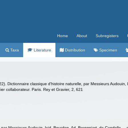
Home
About
Subregisters
Taxa
Literature
Distribution
Specimen
2). Dictionnaire classique d'histoire naturelle, par Messieurs Audouin, 
er collaborateur. Paris. Rey et Gravier, 2, 621
e, par Messieurs Audouin, Isid. Bourdon, Ad. Brongniart, de Candolle ...