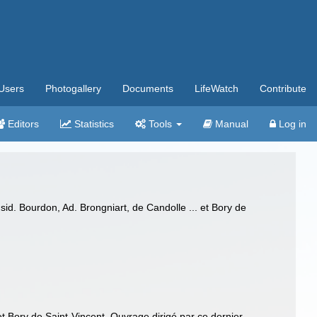
Users
Photogallery
Documents
LifeWatch
Contribute
Editors
Statistics
Tools
Manual
Log in
Isid. Bourdon, Ad. Brongniart, de Candolle ... et Bory de
 et Bory de Saint-Vincent. Ouvrage dirigé par ce dernier