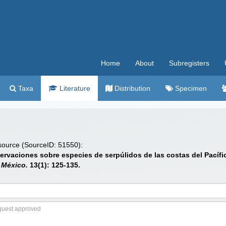
Home
About
Subregisters
Taxa
Literature
Distribution
Specimen
 source (SourceID: 51550):
bservaciones sobre especies de serpúlidos de las costas del Pací
, México.
13(1): 125-135.