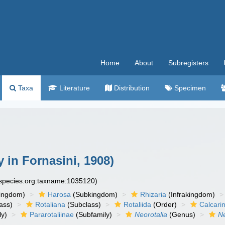
Home
About
Subregisters
Taxa
Literature
Distribution
Specimen
 in Fornasini, 1908)
especies.org:taxname:1035120)
ingdom)
Harosa
(Subkingdom)
Rhizaria
(Infrakingdom)
ass)
Rotaliana
(Subclass)
Rotaliida
(Order)
Calcari
ly)
Pararotaliinae
(Subfamily)
Neorotalia
(Genus)
Ne