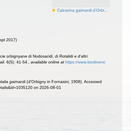
Calcarina gaimardi d'Orbigny in Fornasini, 1908
ept 2017)
cie orbignyane di Nodosaridi, di Rotalidi e d'altri
li.
6(5): 41-54.
,
available online at
https://www.biodiversi
talia gaimardi
(d'Orbigny in Fornasini, 1908). Accessed
details&id=1035120 on 2026-08-01