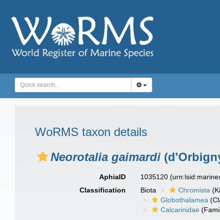
WoRMS taxon details
Neorotalia gaimardi
(d'Orbigny
AphiaID
1035120
(urn:lsid:marin
Classification
Biota
Chromista
(K
Globothalamea
(Cl
Calcarinidae
(Fami