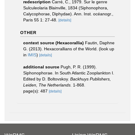
redescription
Carré, C., 1979. Sur le genre
Sulculeolaria Blainville, 1834 (Siphonophora,
Calycophorae, Diphydae). Ann. Inst. océanogr.,
Paris 55 1: 27-48.
[details]
OTHER
context source (Hexacorallia)
Fautin, Daphne
G. (2013). Hexacorallians of the World.
(look up
in
IMIS
)
[details]
additional source
Pugh, P. R. (1999).
Siphonophorae. In South Atlantic Zooplankton I.
Edited by D. Boltovskoy.
Backhuys Publishers,
Leiden, The Netherlands.
1-868.
page(s): 487
[details]