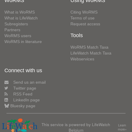
WoRMS
Using WoRMS
What is WoRMS
Citing WoRMS
What is LifeWatch
Terms of use
Subregisters
Request access
Partners
Tools
WoRMS users
WoRMS in literature
WoRMS Match Taxa
LifeWatch Match Taxa
Webservices
Connect with us
Send us an email
Twitter page
RSS Feed
LinkedIn page
Bluesky page
This service is powered by LifeWatch
Learn
Belgium
more»