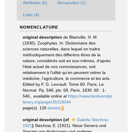
Attributes (6)
Vernaculars (1)
Links (4)
NOMENCLATURE
original description
de Blainville, H. M.
(1830). Zoophytes. In: Dictionnaire des
sciences naturelles, dans lequel on traitre
méthodiquement des differéns êtres de la
nature, considérés soit en eux-mêmes, d'après
l'état actuel de nos connoissances, soit
relativement à l'utlité qu'en peuvent retirer la
médicine, l'agriculture, le commerce et les arts.
Edited by F. G. Levrault. Tome 60. Paris, Le
Normat. Pp. 548, pls. 68.
Paris, 1830.
60 : 1-
546.
,
available online at
https://www.biodiversityl
ibrary.org/page/25318344
page(s): 126
[details]
original description
(of
Galetta
Stechow,
1921
)
Stechow, E. (1921). Neue Genera und
Species von Hydrozoen und anderen