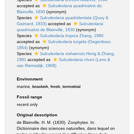
accepted as
Sulculeolaria quadrivalvis
de
Blainville, 1830
(synonym)
Species
Sulculeolaria quadridentata
(Quoy &
Gaimard, 1833)
accepted as
Sulculeolaria
quadrivalvis
de Blainville, 1830
(synonym)
Species
Sulculeolaria tropica
Zhang, 1980
accepted as
Sulculeolaria turgida
(Gegenbaur,
1854)
(synonym)
Species
Sulculeolaria xishaensis
Hong & Zhang,
1981
accepted as
Sulculeolaria chuni
(Lens &
van Riemsdijk, 1908)
Environment
marine,
brackish
,
fresh
,
terrestrial
Fossil range
recent only
Original description
de Blainville, H. M. (1830). Zoophytes. In:
Dictionnaire des sciences naturelles, dans lequel on