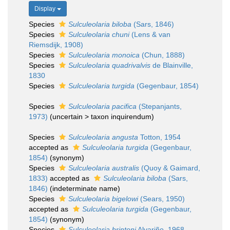
Display
Species
Sulculeolaria biloba
(Sars, 1846)
Species
Sulculeolaria chuni
(Lens & van
Riemsdijk, 1908)
Species
Sulculeolaria monoica
(Chun, 1888)
Species
Sulculeolaria quadrivalvis
de Blainville,
1830
Species
Sulculeolaria turgida
(Gegenbaur, 1854)
Species
Sulculeolaria pacifica
(Stepanjants,
1973)
(
uncertain
>
taxon inquirendum
)
Species
Sulculeolaria angusta
Totton, 1954
accepted as
Sulculeolaria turgida
(Gegenbaur,
1854)
(synonym)
Species
Sulculeolaria australis
(Quoy & Gaimard,
1833)
accepted as
Sulculeolaria biloba
(Sars,
1846)
(indeterminate name)
Species
Sulculeolaria bigelowi
(Sears, 1950)
accepted as
Sulculeolaria turgida
(Gegenbaur,
1854)
(synonym)
Species
Sulculeolaria brintoni
Alvariño, 1968