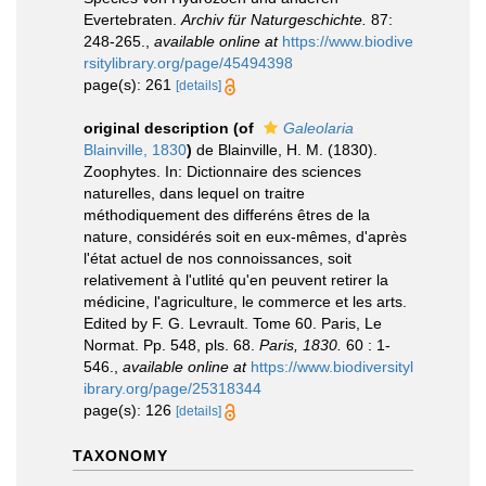
Evertebraten.
Archiv für Naturgeschichte.
87:
248-265.
,
available online at
https://www.biodive
rsitylibrary.org/page/45494398
page(s): 261
[details]
original description
(of
Galeolaria
Blainville, 1830
)
de Blainville, H. M. (1830).
Zoophytes. In: Dictionnaire des sciences
naturelles, dans lequel on traitre
méthodiquement des differéns êtres de la
nature, considérés soit en eux-mêmes, d'après
l'état actuel de nos connoissances, soit
relativement à l'utlité qu'en peuvent retirer la
médicine, l'agriculture, le commerce et les arts.
Edited by F. G. Levrault. Tome 60. Paris, Le
Normat. Pp. 548, pls. 68.
Paris, 1830.
60 : 1-
546.
,
available online at
https://www.biodiversityl
ibrary.org/page/25318344
page(s): 126
[details]
TAXONOMY