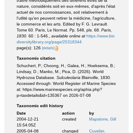
traitre méthodiquement des differéns êtres de la
nature, considérés soit en eux-mêmes, d'après l'état
actuel de nos connoissances, soit relativement à
l'utlité qu'en peuvent retirer la médicine, l'agriculture,
le commerce et les arts. Edited by F. G. Levrault.
Tome 60. Paris, Le Normat. Pp. 548, pls. 68.
Paris,
1830.
60 : 1-546.
,
available online at
https://www.bio
diversitylibrary.org/page/25318344
page(s): 126
[details]
Taxonomic citation
Schuchert, P.; Choong, H.; Galea, H.; Hoeksema, B.;
Lindsay, D.; Manko, M.; Pica, D. (2026). World
Hydrozoa Database.
Sulculeolaria
Blainville, 1830.
Accessed through: World Register of Marine Species
at: https://www.marinespecies.org/aphia.php?
p=taxdetails&id=135367 on 2026-07-08
Taxonomic edit history
Date
action
by
2004-12-21
created
Mapstone, Gill
15:54:05Z
2005-04-08
changed
Cuvelier,