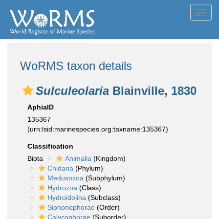
Toggl
navig
WoRMS taxon details
Sulculeolaria
Blainville, 1830
AphiaID
135367
(urn:lsid:marinespecies.org:taxname:135367)
Classification
Biota
Animalia
(Kingdom)
Cnidaria
(Phylum)
Medusozoa
(Subphylum)
Hydrozoa
(Class)
Hydroidolina
(Subclass)
Siphonophorae
(Order)
Calycophorae
(Suborder)