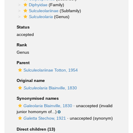
Diphyidae
(Family)
Sulculeolariinae
(Subfamily)
Sulculeolaria
(Genus)
Status
accepted
Rank
Genus
Parent
Sulculeolariinae Totton, 1954
Original name
Sulculeolaria
Blainville, 1830
Synonymised names
Galeolaria
Blainville, 1830
·
unaccepted
(invalid
junior homonym of...)
Galetta
Stechow, 1921
·
unaccepted
(synonym)
Direct children (13)