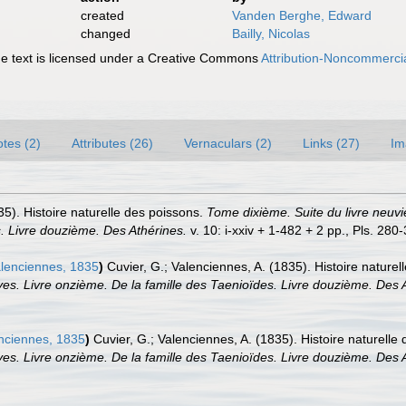
created
Vanden Berghe, Edward
changed
Bailly, Nicolas
 text is licensed under a Creative Commons
Attribution-Noncommercia
tes (2)
Attributes (26)
Vernaculars (2)
Links (27)
Im
35). Histoire naturelle des poissons.
Tome dixième. Suite du livre neuvi
s. Livre douzième. Des Athérines.
v. 10: i-xxiv + 1-482 + 2 pp., Pls. 280
lenciennes, 1835
)
Cuvier, G.; Valenciennes, A. (1835). Histoire nature
es. Livre onzième. De la famille des Taenioïdes. Livre douzième. Des 
nciennes, 1835
)
Cuvier, G.; Valenciennes, A. (1835). Histoire naturelle
es. Livre onzième. De la famille des Taenioïdes. Livre douzième. Des 