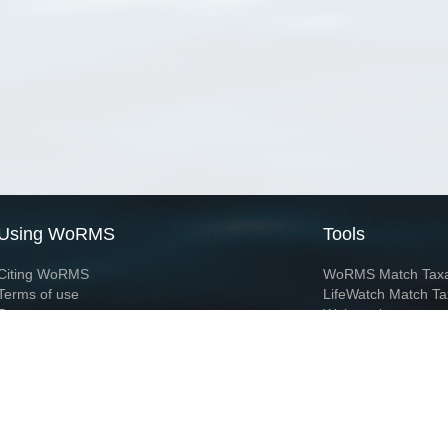
Using WoRMS
Tools
Citing WoRMS
WoRMS Match Tax
Terms of use
LifeWatch Match Ta
Request access
Webservices
This service is powered by LifeWatch Belgium
Le