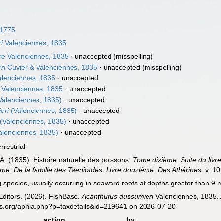
 1775
i
Valenciennes, 1835
re
Valenciennes, 1835
·
unaccepted
(misspelling)
ri
Cuvier & Valenciennes, 1835
·
unaccepted
(misspelling)
lenciennes, 1835
·
unaccepted
Valenciennes, 1835
·
unaccepted
Valenciennes, 1835)
·
unaccepted
eri
(Valenciennes, 1835)
·
unaccepted
(Valenciennes, 1835)
·
unaccepted
alenciennes, 1835)
·
unaccepted
errestrial
 A. (1835). Histoire naturelle des poissons.
Tome dixième. Suite du livr
me. De la famille des Taenioïdes. Livre douzième. Des Athérines.
v. 10
 species, usually occurring in seaward reefs at depths greater than 9 m
Editors. (2026). FishBase.
Acanthurus dussumieri
Valenciennes, 1835. 
es.org/aphia.php?p=taxdetails&id=219641 on 2026-07-20
action
by