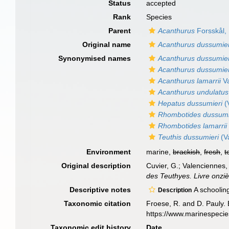
Status
accepted
Rank
Species
Parent
Acanthurus
Forsskål,
Original name
Acanthurus dussumier
Synonymised names
Acanthurus dussumie
Acanthurus dussumier
Acanthurus lamarrii
Va
Acanthurus undulatus
Hepatus dussumieri
(
Rhombotides dussumi
Rhombotides lamarrii
Teuthis dussumieri
(V
Environment
marine,
brackish
,
fresh
,
t
Original description
Cuvier, G.; Valenciennes,
des Teuthyes. Livre onziè
Descriptive notes
A schooling
Description
Taxonomic citation
Froese, R. and D. Pauly. 
https://www.marinespeci
Taxonomic edit history
Date