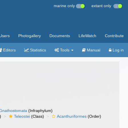
marine only
extant only
Users
Photogallery
Documents
LifeWatch
Contribute
Editors
Statistics
Tools
Manual
Log in
Gnathostomata
(Infraphylum)
)
Teleostei
(Class)
Acanthuriformes
(Order)