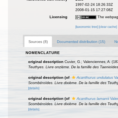
1997-02-24 18:26:33Z
2008-01-15 17:27:08Z
Licensing
The webpage
[taxonomic tree]
[clear cache]
Sources (8)
Documented distribution (15)
No
NOMENCLATURE
original description
Cuvier, G.; Valenciennes, A. (18
Teuthyes. Livre onzième. De la famille des Taenioïde
original description
(of
Acanthurus undulatus
Va
Scombéroïdes. Livre dixième. De la famille des Teuthy
[details]
original description
(of
Acanthurus lamarrii
Vale
Scombéroïdes. Livre dixième. De la famille des Teuthy
[details]