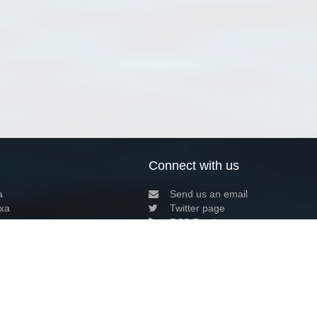
Connect with us
a
Send us an email
xa
Twitter page
RSS Feed
LinkedIn page
Bluesky page
arn more»