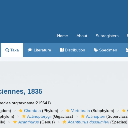
Home
About
Subregisters
Taxa
Literature
Distribution
Specimen
iennes, 1835
species.org:taxname:219641)
ngdom)
Chordata
(Phylum)
Vertebrata
(Subphylum)
phylum)
Actinopterygii
(Gigaclass)
Actinopteri
(Superclass
ly)
Acanthurus
(Genus)
Acanthurus dussumieri
(Species)