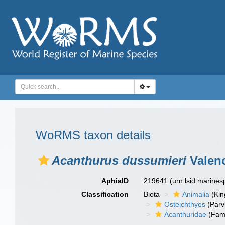
WoRMS taxon details
Acanthurus dussumieri
Valenc
AphiaID
219641
(urn:lsid:marine
Classification
Biota
Animalia
(Ki
Osteichthyes
(Parv
Acanthuridae
(Fami