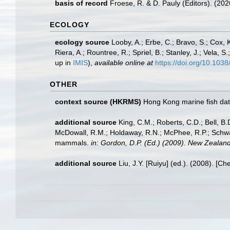
basis of record
Froese, R. & D. Pauly (Editors). (20
ECOLOGY
ecology source
Looby, A.; Erbe, C.; Bravo, S.; Cox, K
Riera, A.; Rountree, R.; Spriel, B.; Stanley, J.; Vela,
up in
IMIS
),
available online at
https://doi.org/10.10
OTHER
context source (HKRMS)
Hong Kong marine fish da
additional source
King, C.M.; Roberts, C.D.; Bell, B.D
McDowall, R.M.; Holdaway, R.N.; McPhee, R.P.; Schwarz
mammals.
in: Gordon, D.P. (Ed.) (2009). New Zealand
additional source
Liu, J.Y. [Ruiyu] (ed.). (2008). [Ch