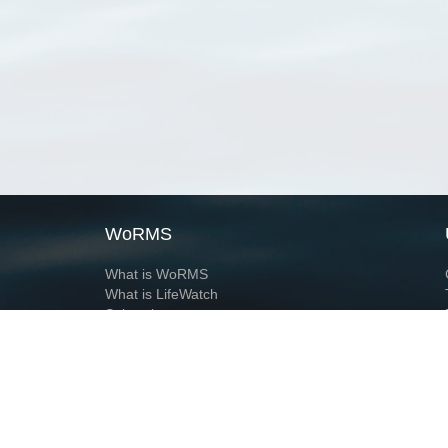
WoRMS
What is WoRMS
What is LifeWatch
Subregisters
Partners
WoRMS users
WoRMS in literature