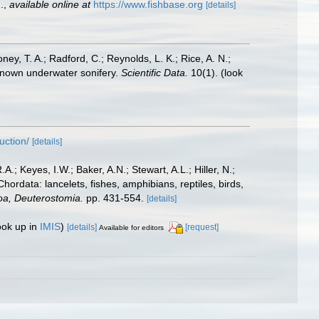
.
,
available online at
https://www.fishbase.org
[details]
oney, T. A.; Radford, C.; Reynolds, L. K.; Rice, A. N.;
y known underwater sonifery.
Scientific Data.
10(1).
(look
uction/
[details]
A.; Keyes, I.W.; Baker, A.N.; Stewart, A.L.; Hiller, N.;
rdata: lancelets, fishes, amphibians, reptiles, birds,
zoa, Deuterostomia.
pp. 431-554.
[details]
ook up in
IMIS
)
[details]
[request]
Available for editors