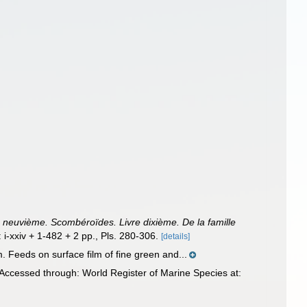
e neuvième. Scombéroïdes. Livre dixième. De la famille
: i-xxiv + 1-482 + 2 pp., Pls. 280-306.
[details]
. Feeds on surface film of fine green and...
Accessed through: World Register of Marine Species at: