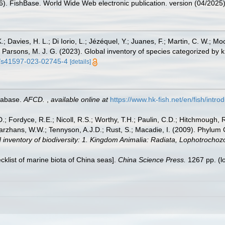
26). FishBase. World Wide Web electronic publication. version (04/2025)
.; Davies, H. L.; Di Iorio, L.; Jézéquel, Y.; Juanes, F.; Martin, C. W.; Mo
 S.; Parsons, M. J. G. (2023). Global inventory of species categorized b
38/s41597-023-02745-4
[details]
tabase.
AFCD.
,
available online at
https://www.hk-fish.net/en/fish/introd
.; Fordyce, R.E.; Nicoll, R.S.; Worthy, T.H.; Paulin, C.D.; Hitchmough, R.
hans, W.W.; Tennyson, A.J.D.; Rust, S.; Macadie, I. (2009). Phylum Cho
 inventory of biodiversity: 1. Kingdom Animalia: Radiata, Lophotrocho
ecklist of marine biota of China seas].
China Science Press.
1267 pp.
(l