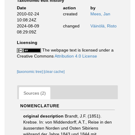
Taxonomic edit history
Date
action
by
2010-02-24
created
Mees, Jan
10:08:24Z
2024-08-09
changed
Väinölä, Risto
08:29:09Z
Licensing
The webpage text is licensed under a
Creative Commons
Attribution 4.0 License
[taxonomic tree]
[clear cache]
Sources (2)
NOMENCLATURE
original description
Brandt, J.F. (1851).
Krebse. In: von Middendorff, A.T., Reise in den
äussersten Norden und Osten Sibiriens
während der Jahre 1843 und 1844 mit