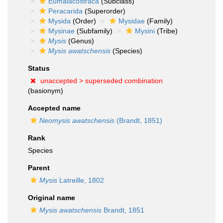
Eumalacostraca
(Subclass)
Peracarida
(Superorder)
Mysida
(Order)
Mysidae
(Family)
Mysinae
(Subfamily)
Mysini
(Tribe)
Mysis
(Genus)
Mysis awatschensis
(Species)
Status
unaccepted >
superseded combination
(basionym)
Accepted name
Neomysis awatschensis
(Brandt, 1851)
Rank
Species
Parent
Mysis
Latreille, 1802
Original name
Mysis awatschensis
Brandt, 1851