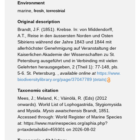
Environment
marine,
fresh
,
terrestrial
Original description
Brandt, J.F. (1851). Krebse. In: von Middendorff,
A.T., Reise in den äussersten Norden und Osten
Sibiriens während der Jahre 1843 und 1844 mit
allerhöchster Genehmigung auf Veranstaltung der
Kaiserlichen Akademie der Wissenschaften zu St.
Petersburg ausgeführt und in Verbinding mit vielen
Gelehrten herausgegeben, 2 (Theil 1): 77-148, pls.
5-6. St. Petersburg.
,
available online at
https://www.
biodiversitylibrary.org/page/37047789
[details]
Taxonomic citation
Mees, J.; Meland, K.; Väinölä, R. (Eds) (2012
onwards). World List of Lophogastrida, Stygiomysida
and Mysida.
Mysis awatschensis
Brandt, 1851.
Accessed through: World Register of Marine Species
at: https://www.marinespecies.org/aphia.php?
p=taxdetails&id=459301 on 2026-08-02