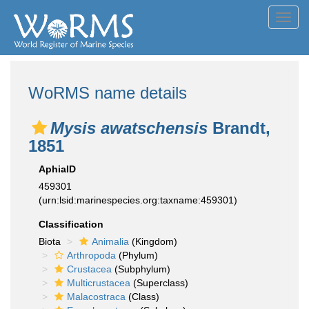
Toggl
navig
WoRMS name details
Mysis awatschensis
Brandt,
1851
AphiaID
459301
(urn:lsid:marinespecies.org:taxname:459301)
Classification
Biota
Animalia
(Kingdom)
Arthropoda
(Phylum)
Crustacea
(Subphylum)
Multicrustacea
(Superclass)
Malacostraca
(Class)