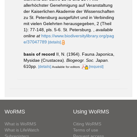
allerhöchster Genehmigung auf Veranstaltung
der Kaiserlichen Akademie der Wissenschaften
zu St. Petersburg ausgeführt und in Verbinding
mit vielen Gelehrten herausgegeben, 2 (Theil
1): 77-148, pls. 5-6. St. Petersburg.
,
available
online at
https://www.biodiversitylibrary.org/pag
e/37047789
[details]
basis of record
II, N. (1964). Fauna Japonica,
Mysidae (Crustacea).
Biogeogr. Soc. Japan.
610pp.
[details]
[request]
Available for editors
WoRMS
Using WoRMS
What is WoRMS
Citing WoRMS
What is LifeWatch
Terms of use
Subregisters
Request access