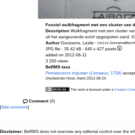
Fossiel wulkfragment met een cluster van 
Description
Wulkfragment met een cluster van
uit het aangevoerde en/of opgespoten zand. G
Author
Goossens, Leslie
·
JPG file
- 35.42 kB
- 640 x 427 pixels
added on 2012-06-11
3 250 views
BeRMS taxa
Pomatoceros triqueter
(Linnaeus, 1758)
accep
checked ten Hove, Harry 2012-08-24
This work is licensed under a
Creative Comm
Comment
(0)
[
Add comment
]
Disclaimer:
BeRMS does not exercise any editorial control over the inf