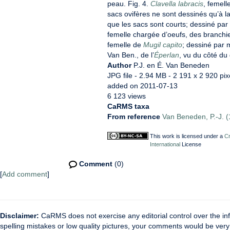
peau. Fig. 4.
Clavella labracis
, femell
sacs ovifères ne sont dessinés qu’à la
que les sacs sont courts; dessiné par 
femelle chargée d’oeufs, des branchi
femelle de
Mugil capito
; dessiné par 
Van Ben., de l’
Éperlan
, vu du côté du
Author
P.J. en É. Van Beneden
JPG file
- 2.94 MB
- 2 191 x 2 920 pix
added on 2011-07-13
6 123 views
CaRMS taxa
From reference
Van Beneden, P.-J. (
This work is licensed under a
Cr
International
License
Comment
(0)
[
Add comment
]
Disclaimer:
CaRMS does not exercise any editorial control over the inf
spelling mistakes or low quality pictures, your comments would be ve