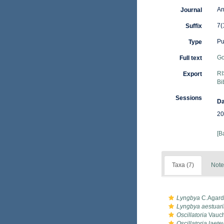
An
Journal
7(
Suffix
Pu
Type
Go
Full text
RI
Export
Bi
Sessions
Da
20
[B
Taxa (7)
Note
Lyngbya
C.Agard
Lyngbya aestuari
Oscillatoria
Vauch
Oscillatoria laete