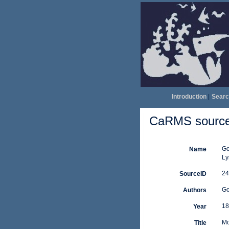
Introduction
|
Searc
CaRMS source 
Go
Name
Ly
24
SourceID
Go
Authors
18
Year
Mo
Title