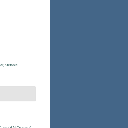
r, Stefanie
irens
(H.M.Crouan &