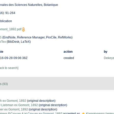
nales des Sciences Naturelles, Botanique
16): 91-264
blication
mont_1892.pdf
S
(EndNote, Reference Manager, ProCite, RefWorks)
bTex
(BibDesk, LaTeX)
te
action
by
16-09-28 09:06:38Z
created
Dekeyze
ack to search]
s (93)
h ex Gomont, 1892
(original description)
i
Liebman ex Gomont, 1892
(original description)
er ex Gomont, 1892
(original description)
virens
P.Crouan & H.Crouan ex Gomont, 1892
accepted as
Kamptonema laetev