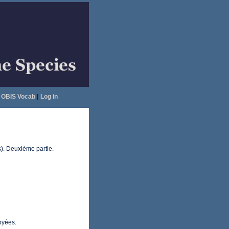
OBIS Vocab
|
Log in
. Deuxième partie. -
byées.