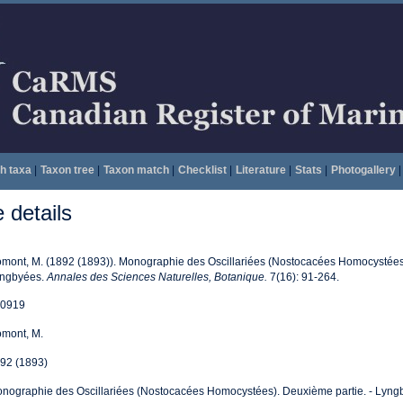
h taxa
|
Taxon tree
|
Taxon match
|
Checklist
|
Literature
|
Stats
|
Photogallery
|
details
mont, M. (1892 (1893)). Monographie des Oscillariées (Nostocacées Homocystées)
ngbyées.
Annales des Sciences Naturelles, Botanique.
7(16): 91-264.
0919
mont, M.
92 (1893)
nographie des Oscillariées (Nostocacées Homocystées). Deuxième partie. - Lyng