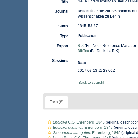
Neue Untersuchungen über das kle
Title
Bericht über die zur Bekanntmachu
Journal
Wissenschaften zu Berlin
1845: 53-87
Suffix
Publication
Type
RIS
(EndNote, Reference Manager, 
Export
BibTex
(BibDesk, LaTeX)
Sessions
Date
2017-03-13 11:28:02Z
[Back to search]
Taxa (8)
Endictya
C.G. Ehrenberg, 1845
(original descriptio
Endictya oceanica
Ehrenberg, 1845
(original descr
Gloeonema triangulum
Ehrenberg, 1845
(original 