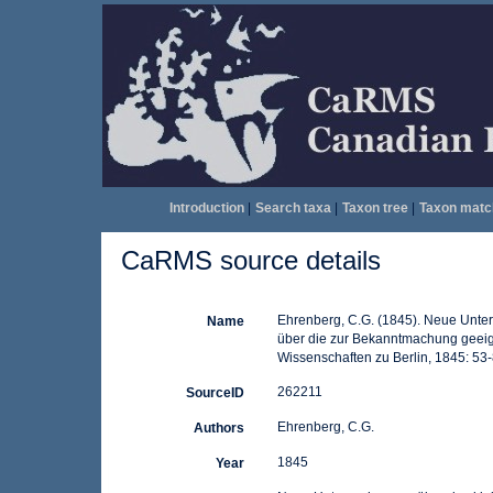
Introduction
|
Search taxa
|
Taxon tree
|
Taxon matc
CaRMS source details
Ehrenberg, C.G. (1845). Neue Unter
Name
über die zur Bekanntmachung geeig
Wissenschaften zu Berlin, 1845: 53
262211
SourceID
Ehrenberg, C.G.
Authors
1845
Year