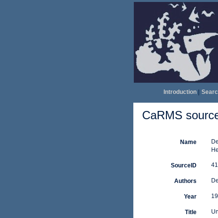
Introduction
|
Searc
CaRMS source 
De
Name
He
41
SourceID
De
Authors
19
Year
Un
Title