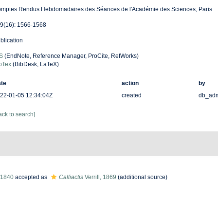
mptes Rendus Hebdomadaires des Séances de l'Académie des Sciences, Paris
9(16): 1566-1568
blication
S
(EndNote, Reference Manager, ProCite, RefWorks)
bTex
(BibDesk, LaTeX)
te
action
by
22-01-05 12:34:04Z
created
db_ad
ack to search]
 1840
accepted as
Calliactis
Verrill, 1869
(additional source)