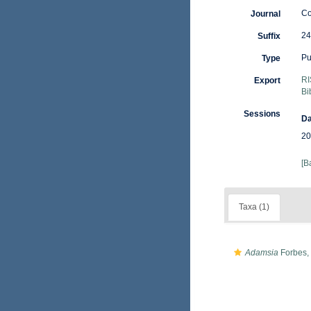
Co
Journal
24
Suffix
Pu
Type
RI
Export
Bi
Sessions
Da
20
[B
Taxa (1)
Adamsia
Forbes,