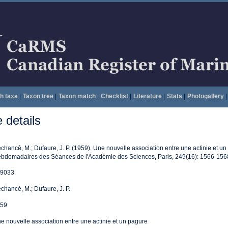
h taxa
|
Taxon tree
|
Taxon match
|
Checklist
|
Literature
|
Stats
|
Photogallery
|
details
chancé, M.; Dufaure, J. P. (1959). Une nouvelle association entre une actinie et
bdomadaires des Séances de l'Académie des Sciences, Paris, 249(16): 1566-156
9033
chancé, M.; Dufaure, J. P.
59
e nouvelle association entre une actinie et un pagure