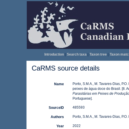
Introduction
|
Search taxa
|
Taxon tree
|
Taxon matc
CaRMS source details
Porto, S.M.A., M. Tavares-Dias, P.O.
Name
peixes de água doce do Brasil. [8. Ar
Parasitárias em Peixes de Produção
Portuguese].
485593
SourceID
Porto, S.M.A., M. Tavares-Dias, P.O.
Authors
2022
Year