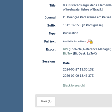
8. Crustáceos argulídeos e lerneíde
Title
of freshwater fishes of Brazil.]
In: Doenças Parasitárias em Peixes
Journal
101:109-153. [In Portuguese]
Suffix
Publication
Type
Full text
Available for editors
RIS
(EndNote, Reference Manager, 
Export
BibTex
(BibDesk, LaTeX)
Sessions
Date
2024-05-27 13:30:13Z
2026-02-09 13:46:37Z
[Back to search]
Taxa (1)