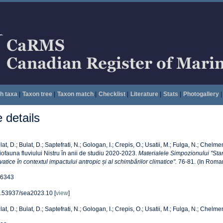
h taxa
|
Taxon tree
|
Taxon match
|
Checklist
|
Literature
|
Stats
|
Photogallery
|
details
lat, D.; Bulat, D.; Saptefrati, N.; Gologan, I.; Crepis, O.; Usatii, M.; Fulga, N.; Chelm
tiofauna fluviului Nistru în anii de studiu 2020-2023.
Materialele Simpozionului "Sta
vatice în contextul impactului antropic și al schimbărilor climatice".
76-81. (In Roman
6343
.53937/sea2023.10 [
view
]
lat, D.; Bulat, D.; Saptefrati, N.; Gologan, I.; Crepis, O.; Usatii, M.; Fulga, N.; Chelm