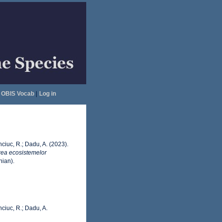
OBIS Vocab
|
Log in
enciuc, R.; Dadu, A. (2023).
rea ecosistemelor
ian).
enciuc, R.; Dadu, A.