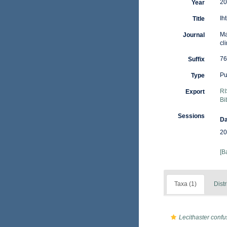
20
Year
Ih
Title
Ma
Journal
cl
76
Suffix
Pu
Type
RI
Export
Bi
Sessions
Da
20
[B
Taxa (1)
Distr
Lecithaster conf