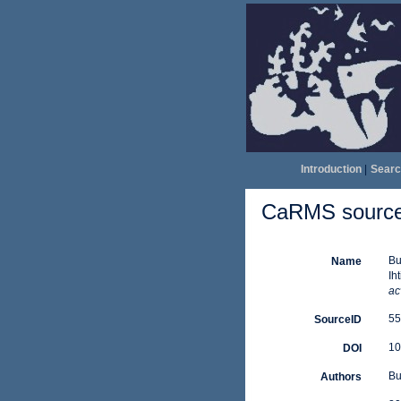
Introduction
|
Searc
CaRMS source 
Bu
Name
Ih
ac
55
SourceID
10
DOI
Bu
Authors