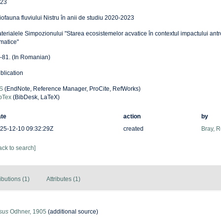
23
tiofauna fluviului Nistru în anii de studiu 2020-2023
terialele Simpozionului "Starea ecosistemelor acvatice în contextul impactului antro
imatice"
-81. (In Romanian)
blication
S
(EndNote, Reference Manager, ProCite, RefWorks)
bTex
(BibDesk, LaTeX)
te
action
by
25-12-10 09:32:29Z
created
Bray, 
ack to search]
ibutions (1)
Attributes (1)
usus
Odhner, 1905
(additional source)