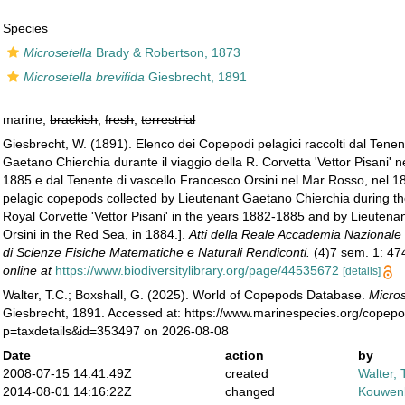
Species
Microsetella
Brady & Robertson, 1873
Microsetella brevifida
Giesbrecht, 1891
marine,
brackish
,
fresh
,
terrestrial
Giesbrecht, W. (1891). Elenco dei Copepodi pelagici raccolti dal Tenen
Gaetano Chierchia durante il viaggio della R. Corvetta 'Vettor Pisani' n
1885 e dal Tenente di vascello Francesco Orsini nel Mar Rosso, nel 188
pelagic copepods collected by Lieutenant Gaetano Chierchia during th
Royal Corvette 'Vettor Pisani' in the years 1882-1885 and by Lieuten
Orsini in the Red Sea, in 1884.].
Atti della Reale Accademia Nazionale 
di Scienze Fisiche Matematiche e Naturali Rendiconti.
(4)7 sem. 1: 47
online at
https://www.biodiversitylibrary.org/page/44535672
[details]
Walter, T.C.; Boxshall, G. (2025). World of Copepods Database.
Micros
Giesbrecht, 1891. Accessed at: https://www.marinespecies.org/copep
p=taxdetails&id=353497 on 2026-08-08
Date
action
by
2008-07-15 14:41:49Z
created
Walter, 
2014-08-01 14:16:22Z
changed
Kouwenb