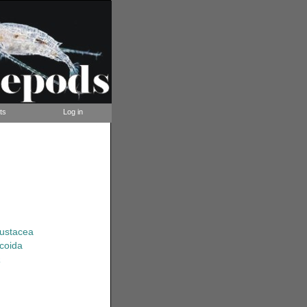
ts
Log in
rustacea
coida
a