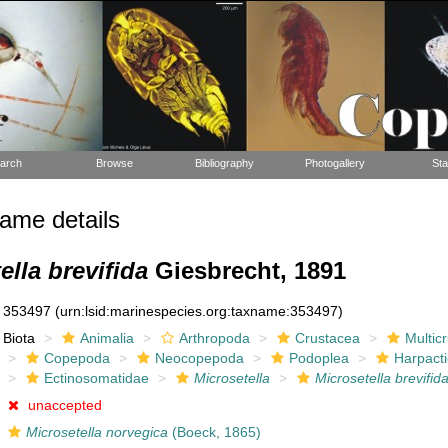
arch
Browse
Bibliography
Photogallery
Sta
ame details
ella brevifida
Giesbrecht, 1891
353497
(urn:lsid:marinespecies.org:taxname:353497)
Biota
Animalia
Arthropoda
Crustacea
Multic
Copepoda
Neocopepoda
Podoplea
Harpacti
Ectinosomatidae
Microsetella
Microsetella brevifid
unaccepted
Microsetella norvegica
(Boeck, 1865)