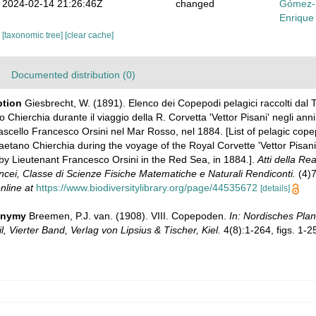
2024-02-14 21:26:46Z
changed
Gómez-
Enrique
[taxonomic tree]
[clear cache]
Documented distribution (0)
ption
Giesbrecht, W. (1891). Elenco dei Copepodi pelagici raccolti dal 
 Chierchia durante il viaggio della R. Corvetta 'Vettor Pisani' negli an
ascello Francesco Orsini nel Mar Rosso, nel 1884. [List of pelagic cope
etano Chierchia during the voyage of the Royal Corvette 'Vettor Pisani'
y Lieutenant Francesco Orsini in the Red Sea, in 1884.].
Atti della R
ncei, Classe di Scienze Fisiche Matematiche e Naturali Rendiconti.
(4)7
nline at
https://www.biodiversitylibrary.org/page/44535672
[details]
onymy
Breemen, P.J. van. (1908). VIII. Copepoden.
In: Nordisches Plan
l, Vierter Band, Verlag von Lipsius & Tischer, Kiel.
4(8):1-264, figs. 1-2