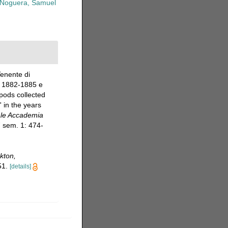
Noguera, Samuel
Tenente di
ni 1882-1885 e
pods collected
 in the years
eale Accademia
 sem. 1: 474-
kton,
51.
[details]