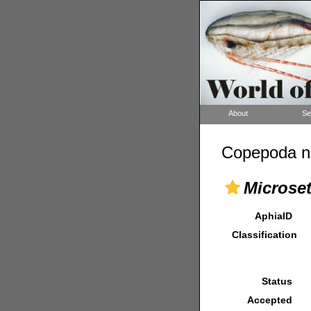
About
Se
Copepoda n
Microset
AphiaID
Classification
Status
Accepted