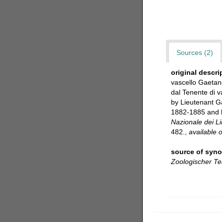
Sources (2)
original descri
vascello Gaetano
dal Tenente di v
by Lieutenant Ga
1882-1885 and b
Nazionale dei Li
482.
,
available o
source of syn
Zoologischer Tei