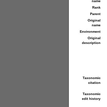
name
Rank
Parent
Original
name
Environment
Original
description
Taxonomic
citation
Taxonomic
edit history