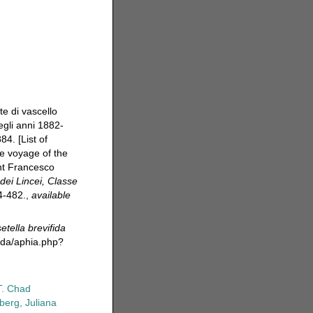
te di vascello
egli anni 1882-
4. [List of
e voyage of the
ant Francesco
dei Lincei, Classe
4-482.
,
available
etella brevifida
oda/aphia.php?
T. Chad
erg, Juliana