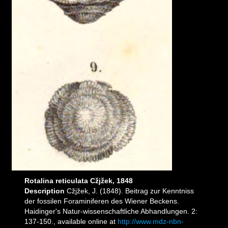
Rotalina reticulata Cžjžek, 1848
Description
Cžjžek, J. (1848). Beitrag zur Kenntniss
der fossilen Foraminiferen des Wiener Beckens.
Haidinger's Natur-wissenschaftliche Abhandlungen. 2:
137-150., available online at
http://www.mdz-nbn-