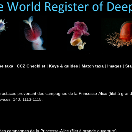
e taxa
|
CCZ Checklist
|
Keys & guides
|
Match taxa
|
Images
|
Sta
Crustacés provenant des campagnes de la Princesse-Alice (filet à gran
ences.
140: 1113-1115.
es campagnes de la Princesse-Alice (filet à grande ouverture)