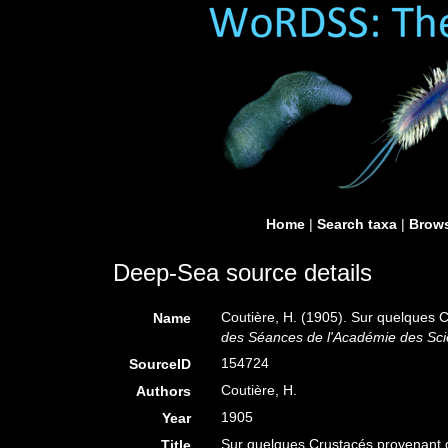
Home
|
Search taxa
|
Brows
Deep-Sea source details
Coutière, H. (1905). Sur quelques 
Name
des Séances de l'Académie des Sci
154724
SourceID
Coutière, H.
Authors
1905
Year
Sur quelques Crustacés provenant d
Title