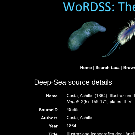
Home
|
Search taxa
|
Brows
Deep-Sea source details
Costa, Achille. (1864). Illustrazione 
Name
Napoli.
2(5): 159-171, plates III-IV.
49565
SourceID
Costa, Achille
Authors
1864
Year
Illustrazione Iconografica degli Anell
Title