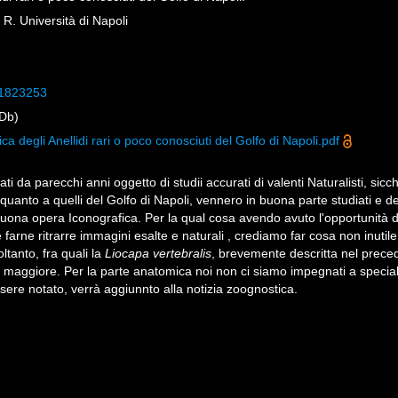
R. Università di Napoli
/11823253
Db)
ca degli Anellidi rari o poco conosciuti del Golfo di Napoli.pdf
ti da parecchi anni oggetto di studii accurati di valenti Naturalisti, sicc
uanto a quelli del Golfo di Napoli, vennero in buona parte studiati e des
uona opera Iconografica. Per la qual cosa avendo avuto l'opportunità di
e farne ritrarre immagini esalte e naturali , crediamo far cosa non inuti
tanto, fra quali la
Liocapa vertebralis
, brevemente descritta nel prec
aggiore. Per la parte anatomica noi non ci siamo impegnati a special
sere notato, verrà aggiunnto alla notizia zoognostica.