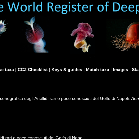
e taxa
|
CCZ Checklist
|
Keys & guides
|
Match taxa
|
Images
|
Sta
Iconografica degli Anellidi rari o poco conosciuti del Golfo di Napoli.
Ann
idi rari o poco conosciuti del Golfo di Napoli.