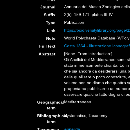
Annuario del Museo Zoologico della 
Journal
2(5): 159-171, plates III-IV
Suffix
Publication
Type
https://biodiversitylibrary.org/page
Link
World Polychaeta Database (WPoly
Note
Costa 1864 - Illustrazione Iconografi
Full text
[None. From introduction:]
Abstract
Gli Anellidi del Mediterraneo sono sta
stata immensamente chiarita. Ed in q
che sia ancora da desiderarsi una b
delle quali rare o poco conosciute, 
volume non ne diamo che quattro sol
proponiamo pubblicarne un numero m
osservare qualche fatto degno di es
Mediterranean
Geographical
term
Systematics, Taxonomy
Bibliographical
term
Annelida
Taxonomic