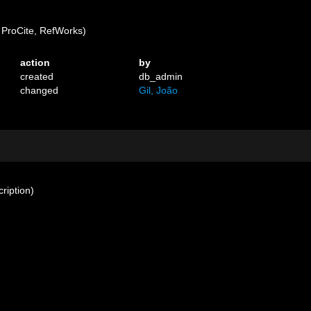
ProCite, RefWorks)
action
by
created
db_admin
changed
Gil, João
cription)