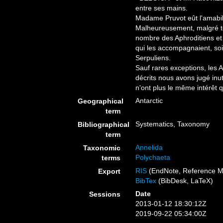
entre ses mains.
Madame Pruvot eût l'amabili
Malheureusement, malgré to
nombre des Aphroditiens e
qui les accompagnaient, soit
Serpuliens.
Sauf rares exceptions, les 
décrits nous avons jugé inut
n'ont plus le même intérêt qu
Antarctic
Geographical
term
Systematics, Taxonomy
Bibliographical
term
Annelida
Taxonomic
Polychaeta
terms
RIS
(EndNote, Reference M
Export
BibTex
(BibDesk, LaTeX)
Date
Sessions
2013-01-12 18:30:12Z
2019-09-22 05:34:00Z