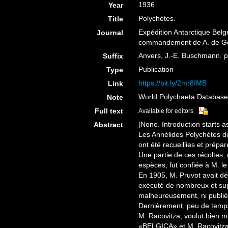
1936
Year
Polychètes.
Title
Expédition Antarctique Belg
Journal
commandement de A. de Ge
Anvers, J.-E. Buschmann. pp
Suffix
Publication
Type
https://bit.ly/2mr8IMB
Link
World Polychaeta Databas
Note
Full text
Available for editors
[None. Introduction starts as
Abstract
Les Annélides Polychètes d
ont été recueillies et prépa
Une partie de ces récoltes,
espèces, fut confiée à M. le
En 1905, M. Pruvot avait dé
exécuté de nombreux et supe
malheureusement, ni publié
Dernièrement, peu de temps
M. Racovitza, voulut bien m
«BELGICA» et M. Racovitza m