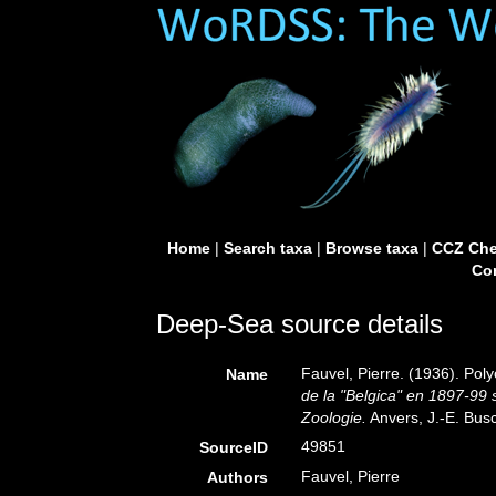
Home
|
Search taxa
|
Browse taxa
|
CCZ Che
Con
Deep-Sea source details
Fauvel, Pierre. (1936). Pol
Name
de la "Belgica" en 1897-9
Zoologie.
Anvers, J.-E. Busc
49851
SourceID
Fauvel, Pierre
Authors