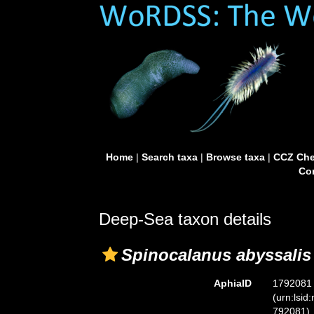
Home
|
Search taxa
|
Browse taxa
|
CCZ Che
Con
Deep-Sea taxon details
Spinocalanus abyssalis
AphiaID
1792081
(urn:lsid
792081)