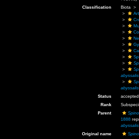
Classification
Biota
Ar
Cr
Mu
Co
Ne
Gy
Ca
Sp
Sp
Sp
abyssalis
Sp
abyssalis
Status
accepted
Rank
Subspeci
Parent
Spino
1888
rep
abyssalis
Original name
Spino