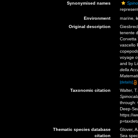
Synonymised names
Spino
represent
Environment
marine,
b
Original description
Giesbrech
tenente d
Corvetta 
vascello 
copepods
voyage of
and by Li
della Acc
Matematic
[details]
Taxonomic citation
Walter, T
Spinocala
through: 
Deep-Sea
https://
p=taxdet
Thematic species database
Glover, A
citation
Sea spe