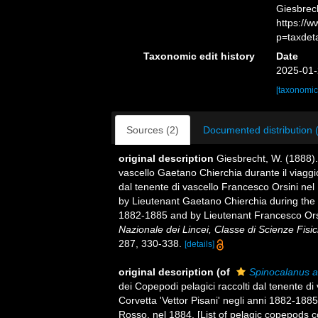
Giesbrech
https://
p=taxdet
Taxonomic edit history
Date
2025-01-
[taxonomic
Sources (2)
Documented distribution 
original description
Giesbrecht, W. (1888).
vascello Gaetano Chierchia durante il viaggio
dal tenente di vascello Francesco Orsini nel
by Lieutenant Gaetano Chierchia during the v
1882-1885 and by Lieutenant Francesco Orsi
Nazionale dei Lincei, Classe di Scienze Fisi
287, 330-338.
[details]
original description
(of
Spinocalanus a
dei Copepodi pelagici raccolti dal tenente di
Corvetta 'Vettor Pisani' negli anni 1882-188
Rosso, nel 1884. [List of pelagic copepods 