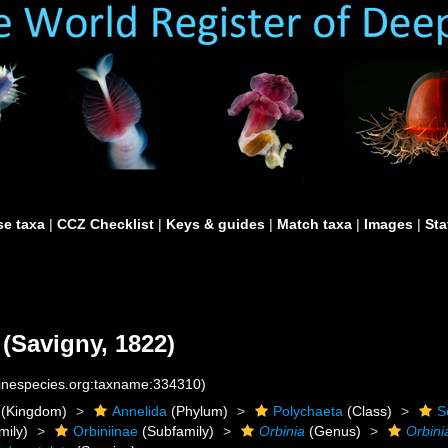
e taxa
|
CCZ Checklist
|
Keys & guides
|
Match taxa
|
Images
|
Sta
(Savigny, 1822)
rinespecies.org:taxname:334310)
(Kingdom)
Annelida
(Phylum)
Polychaeta
(Class)
S
mily)
Orbiniinae
(Subfamily)
Orbinia
(Genus)
Orbini