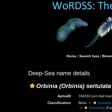
Home
|
Search taxa
|
Brows
Deep-Sea name details
Orbinia (Orbinia) sertulata
AphiaID
334310
(urn:lsid:ma
Classification
Biota
Animalia
Orbiniidae
(Fa