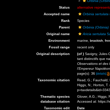
Orbinia (Orbini
Status
alternative represent
Accepted name
Orbinia sertulata
Rank
Species
Parent
Orbinia (Orbinia)
Original name
Aricia sertulata
Sa
Environment
marine,
brackish
,
fre
Fossil range
recent only
Original description
(of
)
Savigny, Jules-C
tant distinctifs que 
Observations et des 
l'Empereur Napoléon l
page(s): 36
[details]
Taxonomic citation
Read, G.; Fauchald, 
Higgs, N.; Horton, T
p=taxdetails&id=334
Thematic species
Glover, A.G.; Higgs,
database citation
Accessed at: https:
Taxonomic edit
Date