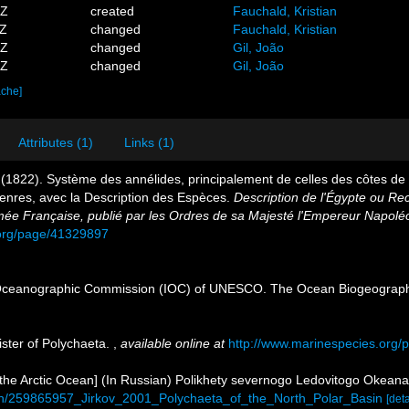
6Z
created
Fauchald, Kristian
3Z
changed
Fauchald, Kristian
5Z
changed
Gil, João
6Z
changed
Gil, João
ache]
Attributes (1)
Links (1)
(1822). Système des annélides, principalement de celles des côtes de l'
 Genres, avec la Description des Espèces.
Description de l'Égypte ou Re
rmée Française, publié par les Ordres de sa Majesté l'Empereur Napoléon
ry.org/page/41329897
Oceanographic Commission (IOC) of UNESCO. The Ocean Biogeographi
ister of Polychaeta.
,
available online at
http://www.marinespecies.org/
of the Arctic Ocean] (In Russian) Polikhety severnogo Ledovitogo Okea
tion/259865957_Jirkov_2001_Polychaeta_of_the_North_Polar_Basin
[deta