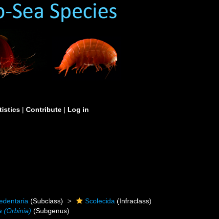
tistics
|
Contribute
|
Log in
edentaria
(Subclass)
Scolecida
(Infraclass)
a (Orbinia)
(Subgenus)