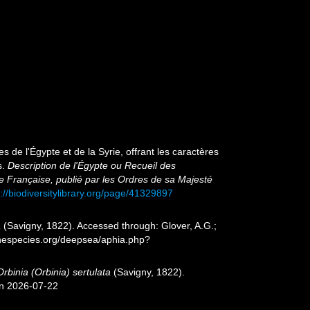
 de l'Égypte et de la Syrie, offrant les caractères
s.
Description de l'Égypte ou Recueil des
e Française, publié par les Ordres de sa Majesté
p://biodiversitylibrary.org/page/41329897
a
(Savigny, 1822). Accessed through: Glover, A.G.;
inespecies.org/deepsea/aphia.php?
Orbinia (Orbinia) sertulata
(Savigny, 1822).
on 2026-07-22