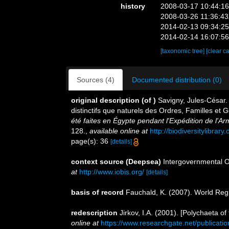
history
2008-03-17 10:44:1
2008-03-26 11:36:4
2014-02-13 09:34:2
2014-02-14 16:07:5
[taxonomic tree]
[clear c
Sources (4)
Documented distribution (0)
original description
(of
)
Savigny, Jules-César. 
distinctifs que naturels des Ordres, Familles et
été faites en Égypte pendant l'Expédition de l'A
128.
,
available online at
http://biodiversitylibra
page(s): 36
[details]
context source (Deepsea)
Intergovernmental 
at
http://www.iobis.org/
[details]
basis of record
Fauchald, K. (2007). World Reg
redescription
Jirkov, I.A. (2001). [Polychaeta 
online at
https://www.researchgate.net/publica