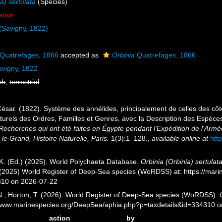
a) sertulata
(Species)
ation
(Savigny, 1822)
Quatrefages, 1866
accepted as
Orbinia
Quatrefages, 1866
vigny, 1822
sh
,
terrestrial
ésar. (1822). Système des annélides, principalement de celles des côtes
naturels des Ordres, Familles et Genres, avec la Description des Espèce
Recherches qui ont été faites en Égypte pendant l'Expédition de l'Armé
e Grand, Histoire Naturelle, Paris.
1(3):1–128.
,
available online at
htt
K. (Ed.) (2025). World Polychaeta Database.
Orbinia (Orbinia) sertulat
. (2025) World Register of Deep-Sea species (WoRDSS) at: https://mar
310 on 2026-07-22
 N.; Horton, T. (2026). World Register of Deep-Sea species (WoRDSS).
//www.marinespecies.org/DeepSea/aphia.php?p=taxdetails&id=334310 
action
by