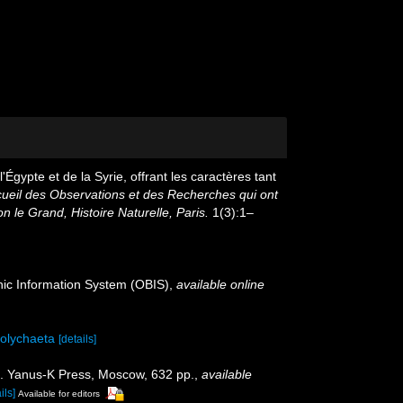
Égypte et de la Syrie, offrant les caractères tant
cueil des Observations et des Recherches qui ont
 le Grand, Histoire Naturelle, Paris.
1(3):1–
c Information System (OBIS)
,
available online
polychaeta
[details]
na. Yanus-K Press, Moscow, 632 pp.
,
available
ils]
Available for editors