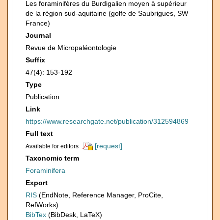
Les foraminifères du Burdigalien moyen à supérieur
de la région sud-aquitaine (golfe de Saubrigues, SW
France)
Journal
Revue de Micropaléontologie
Suffix
47(4): 153-192
Type
Publication
Link
https://www.researchgate.net/publication/312594869
Full text
[request]
Available for editors
Taxonomic term
Foraminifera
Export
RIS
(EndNote, Reference Manager, ProCite,
RefWorks)
BibTex
(BibDesk, LaTeX)