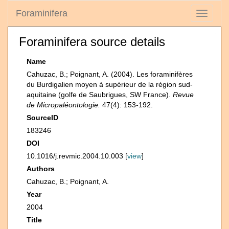
Foraminifera
Toggle
navigati
Foraminifera source details
Name
Cahuzac, B.; Poignant, A. (2004). Les foraminifères
du Burdigalien moyen à supérieur de la région sud-
aquitaine (golfe de Saubrigues, SW France).
Revue
de Micropaléontologie.
47(4): 153-192.
SourceID
183246
DOI
10.1016/j.revmic.2004.10.003 [
view
]
Authors
Cahuzac, B.; Poignant, A.
Year
2004
Title