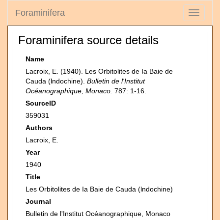
Foraminifera
Toggle
navigati
Foraminifera source details
Name
Lacroix, E. (1940). Les Orbitolites de Ia Baie de
Cauda (lndochine).
Bulletin de l'Institut
Océanographique, Monaco.
787: 1-16.
SourceID
359031
Authors
Lacroix, E.
Year
1940
Title
Les Orbitolites de Ia Baie de Cauda (lndochine)
Journal
Bulletin de l'Institut Océanographique, Monaco