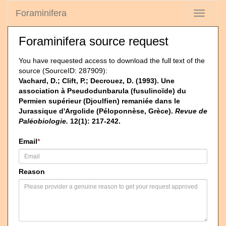
Foraminifera
Toggle
navigati
Foraminifera source request
You have requested access to download the full text of the
source (SourceID: 287909):
Vachard, D.; Clift, P.; Decrouez, D. (1993). Une
association à Pseudodunbarula (fusulinoïde) du
Permien supérieur (Djoulfien) remaniée dans le
Jurassique d'Argolide (Péloponnèse, Grèce).
Revue de
Paléobiologie.
12(1): 217-242.
Email
*
Reason